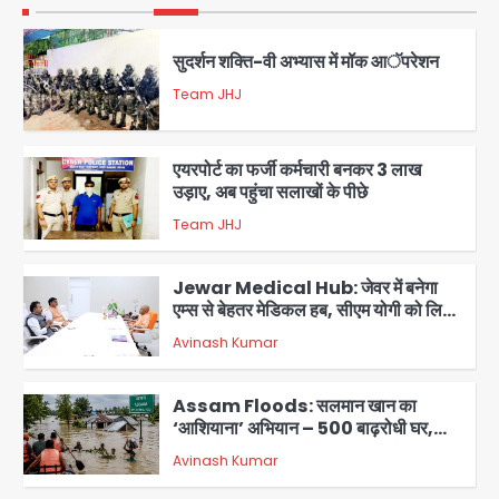
सुदर्शन शक्ति-वी अभ्यास में मॉक आॅपरेशन
Team JHJ
2
एयरपोर्ट का फर्जी कर्मचारी बनकर 3 लाख
उड़ाए, अब पहुंचा सलाखों के पीछे
Team JHJ
3
Jewar Medical Hub: जेवर में बनेगा
एम्स से बेहतर मेडिकल हब, सीएम योगी को लिखा
पत्र
Avinash Kumar
4
Assam Floods: सलमान खान का
‘आशियाना’ अभियान – 500 बाढ़रोधी घर,
220 तैयार; जुबीन गर्ग की विरासत और बॉलीवुड
Avinash Kumar
सितारों का जमीनी सहयोग
5
युवा इनोवेटरों की सोच से हाईटेक होगी दिल्ली