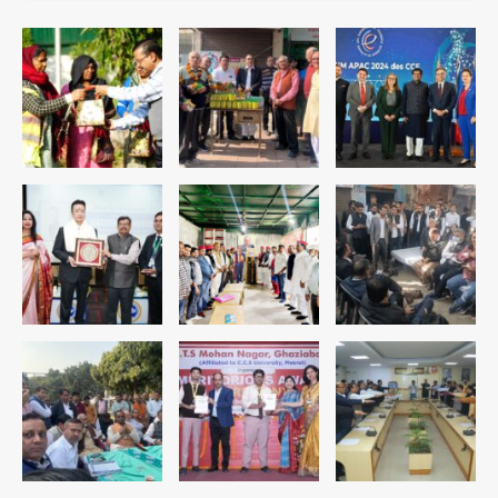
पुलिस
Team JHJ
1
सुदर्शन शक्ति-वी अभ्यास में मॉक आॅपरेशन
Team JHJ
2
एयरपोर्ट का फर्जी कर्मचारी बनकर 3 लाख
उड़ाए, अब पहुंचा सलाखों के पीछे
Team JHJ
3
Jewar Medical Hub: जेवर में बनेगा
एम्स से बेहतर मेडिकल हब, सीएम योगी को लिखा
पत्र
Avinash Kumar
4
Assam Floods: सलमान खान का
‘आशियाना’ अभियान – 500 बाढ़रोधी घर,