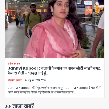
2
एयरपोर्ट का फर्जी कर्मचारी बनकर 3 लाख
उड़ाए, अब पहुंचा सलाखों के पीछे
Team JHJ
3
Jewar Medical Hub: जेवर में बनेगा
एम्स से बेहतर मेडिकल हब, सीएम योगी को लिखा
पत्र
Avinash Kumar
4
Assam Floods: सलमान खान का
लाईफ स्टाइल
‘आशियाना’ अभियान – 500 बाढ़रोधी घर,
Janhvi Kapoor : बालाजी के दर्शन कर वापस लौटीं जाह्नवी कपूर,
220 तैयार; जुबीन गर्ग की विरासत और बॉलीवुड
पैप्स से बोलीं – ‘लड्डू लाई हूं..
Avinash Kumar
सितारों का जमीनी सहयोग
5
मोहम्मद इमरान
August 29, 2023
युवा इनोवेटरों की सोच से हाईटेक होगी दिल्ली
Janhvi Kapoor: बॉलीवुड एक्ट्रेस जाह्नवी कपूर (Janhvi Kapoor) हाल ही में
अपने रुमर्ड बॉयफ्रेंड शिखर पहाड़िया के साथ तिरुपति बालाजी…
पुलिस
Team JHJ
1
>> ताजा खबरें