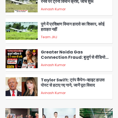
रनवे पर ट्रेनी विमान क्रैश, जांच शुरू
Avinash Kumar
2
पुणे में प्रशिक्षण विमान हादसे का शिकार, कोई
हताहत नहीं
Team JHJ
3
Greater Noida Gas
Connection Fraud: बुजुर्ग से वीडियो
कॉल पर 9.77 लाख की साइबर फ्रॉड
Avinash Kumar
4
Taylor Swift: ट्रंप कैंपेन-व्हाइट हाउस
पोस्ट से हटाए गए गाने, जानें पूरा विवाद
Avinash Kumar
5
Air India Phuket Delhi flight:
कैप्टन का डोप टेस्ट पॉजिटिव, 17 घायल;