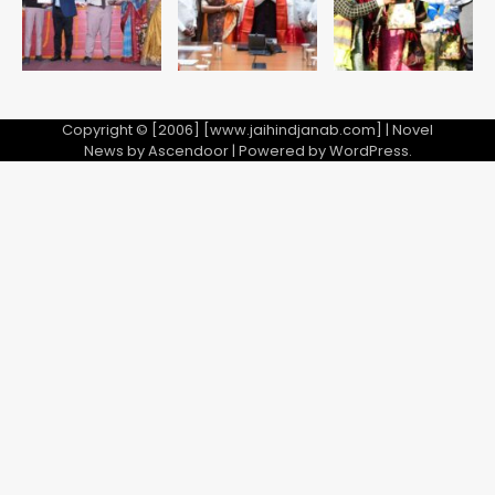
Copyright © [2006] [www.jaihindjanab.com] | Novel
News by
Ascendoor
| Powered by
WordPress
.