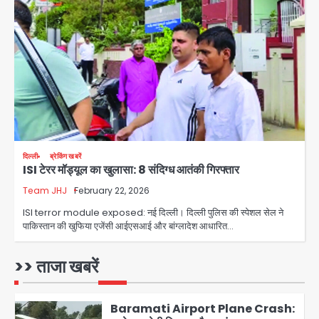
पुणे में प्रशिक्षण विमान हादसे का शिकार, कोई
हताहत नहीं
Team JHJ
3
Greater Noida Gas
Connection Fraud: बुजुर्ग से वीडियो
कॉल पर 9.77 लाख की साइबर फ्रॉड
Avinash Kumar
4
Taylor Swift: ट्रंप कैंपेन-व्हाइट हाउस
दिल्ली
ब्रेकिंग खबरें
ISI टेरर मॉड्यूल का खुलासा: 8 संदिग्ध आतंकी गिरफ्तार
पोस्ट से हटाए गए गाने, जानें पूरा विवाद
Team JHJ
February 22, 2026
Avinash Kumar
5
ISI terror module exposed: नई दिल्ली। दिल्ली पुलिस की स्पेशल सेल ने
पाकिस्तान की खुफिया एजेंसी आईएसआई और बांग्लादेश आधारित…
Air India Phuket Delhi flight:
कैप्टन का डोप टेस्ट पॉजिटिव, 17 घायल;
DGCA जांच जारी
>> ताजा खबरें
Avinash Kumar
1
Baramati Airport Plane Crash: