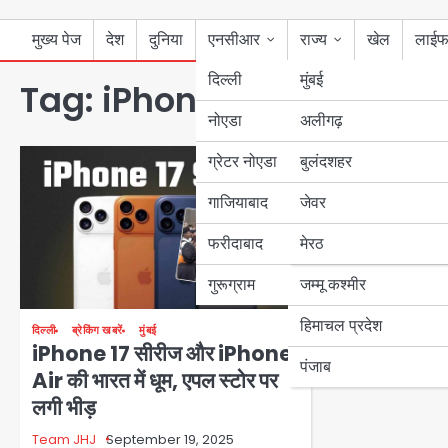
मुख्य पेज
देश
दुनिया
एनसीआर
राज्य
खेल
लाईफ
दिल्ली
मुंबई
Tag:
iPhone 17:
नोएडा
उत्तर प्रदेश
अलीगढ़
ग्रेटर नोएडा
बुलंदशहर
बिहार
गाजियाबाद
जेवर
पंजाब
फरीदाबाद
मेरठ
हरियाणा
गुरूग्राम
जम्मू कश्मीर
हिमाचल प्रदेश
दिल्ली
ब्रेकिंग खबरें
मुंबई
iPhone 17 सीरीज और iPhone
पंजाब
Air की भारत में धूम, एपल स्टोर पर
लगी भीड़
Team JHJ
September 19, 2025