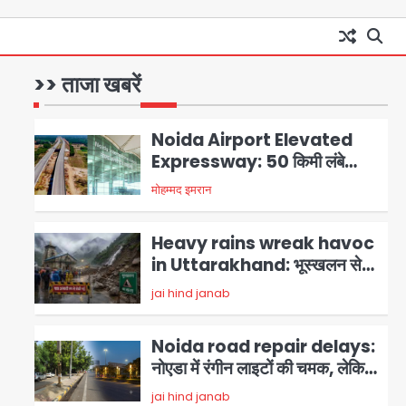
GBU Noida AI Centre: जीबीयू
में बनेगा एआई और ग्रीन स्किल्स सेंटर,
यूपी के 15 हजार युवाओं को मिलेगा फ्री
>> ताजा खबरें
Avinash Kumar
1
ट्रेनिंग
Noida Airport Elevated
Expressway: 50 किमी लंबे
एलिवेटेड एक्सप्रेसवे से दिल्ली-
मोहम्मद इमरान
2
हरियाणा से सीधे जुड़ेगा नोएडा एयरपोर्ट,
4000 करोड़ रुपये की लागत से बनेगा
Heavy rains wreak havoc
6-लेन एक्सप्रेसवे
in Uttarakhand: भूस्खलन से
यमुनोत्री, केदारनाथ और सिमली-
jai hind janab
3
ग्वालदम हाईवे बंद, चमोली-उत्तरकाशी
में श्रद्धालु फंसे, नदियां खतरे के निशान
Noida road repair delays:
के पार
नोएडा में रंगीन लाइटों की चमक, लेकिन
सड़कें अभी भी उखड़ी: प्राधिकरण के
jai hind janab
4