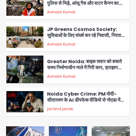
पुलिस से भिड़े, आंसू गैस और वाटर कैनन का
इस्तेमाल
Avinash Kumar
2
JP Greens Cosmos Society:
सुविधाओं के लिए संघर्ष कर रहे निवासी, गिरता
प्लास्टर और कमजोर सुरक्षा बनी बड़ी चुनौती
Avinash Kumar
3
Greater Noida: बाइक सवार को बचाते
समय निर्माणाधीन नाले में गिरी कार, ड्राइवर
बाल-बाल बचा
Avinash Kumar
4
Noida Cyber Crime: PM मोदी-
सीतारमण के AI डीपफेक वीडियो से नोएडा में
बुजुर्ग से 70 लाख की ठगी
jai hind janab
5
Jeff Bezos Liverpool stake
deal: अमेजन फाउंडर और एडुआर्डो सावेरिन