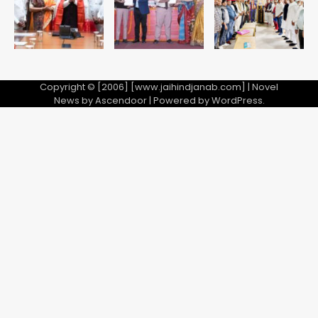
5
Copyright © [2006] [www.jaihindjanab.com] | Novel
News by
Ascendoor
| Powered by
WordPress
.