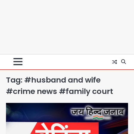
Tag:
#husband and wife
#crime news #family court
Student protest in Ranchi: छात्र
पुलिस से भिड़े, आंसू गैस और वाटर कैनन का
इस्तेमाल
Avinash Kumar
2