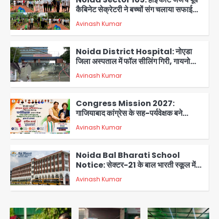
कैबिनेट सेक्रेटरी ने बच्चों संग चलाया सफाई
अभियान, 160 किलो कूड़ा हटाया
Avinash Kumar
2
Noida District Hospital: नोएडा
जिला अस्पताल में फॉल सीलिंग गिरी, गायनो
OT गैलरी में बड़ा हादसा टला; मरीजों की सुरक्षा
Avinash Kumar
पर उठे सवाल
3
Congress Mission 2027:
गाजियाबाद कांग्रेस के सह-पर्यवेक्षक बने
सतेन्द्र शर्मा, गौतमबुद्धनगर नेताओं ने जताया
Avinash Kumar
आभार
4
Noida Bal Bharati School
Notice: सेक्टर-21 के बाल भारती स्कूल में
बिना खिड़की-वेंटिलेशन बेसमेंट में चल रही थी
Avinash Kumar
8वीं की क्लास, NCPCR की शिकायत पर
5
भेजा नोटिस
Assam Floods: सलमान खान का
‘आशियाना’ अभियान – 500 बाढ़रोधी घर,