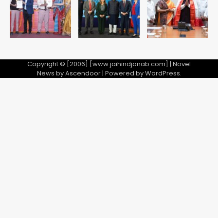
Avinash Kumar
8वीं की क्लास, NCPCR की शिकायत पर
5
भेजा नोटिस
Copyright © [2006] [www.jaihindjanab.com] | Novel
News by
Ascendoor
| Powered by
WordPress
.