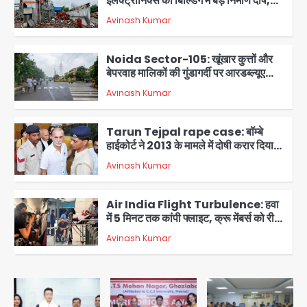
इलेक्ट्रॉनिक्स की बिल्डिंग में बड़े निर्माण दोष,
कंक्रीट बीम तिरछा; पीडब्ल्यूडी ऑडिट में
Avinash Kumar
चौंकाने वाला खुलासा
2
Noida Sector-105: खूंखार कुत्तों और
बेपरवाह मालिकों की गुंडागर्दी पर आरडब्ल्यूए
अध्यक्ष दिव्य कृष्णात्रेय का करारा हमला,
Avinash Kumar
पुलिस-प्राधिकरण से सख्त कार्रवाई की मांग
3
Tarun Tejpal rape case: बॉम्बे
हाईकोर्ट ने 2013 के मामले में दोषी करार दिया,
10 साल की सजा सुनाई
Avinash Kumar
4
Air India Flight Turbulence: हवा
में 5 मिनट तक कांपी फ्लाइट, क्रू मेंबर्स को रीढ़
की हड्डी में गंभीर चोट; नागरिक उड्डयन मंत्री
Avinash Kumar
पहुंचे अस्पताल
5
Greater Noida road accident:
तेज रफ्तार कार की टक्कर से बाइक सवार दो
युवकों की मौत, परिवारों में मातम