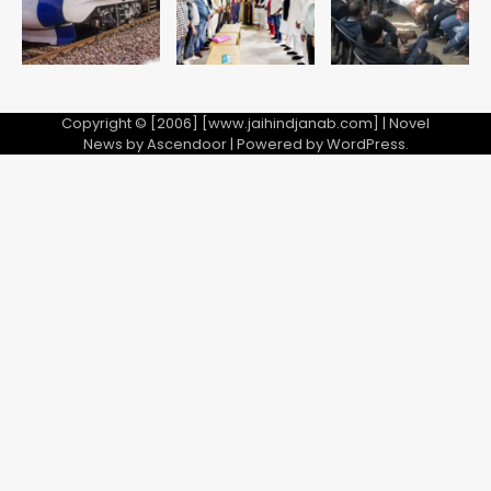
Copyright © [2006] [www.jaihindjanab.com] | Novel
News by
Ascendoor
| Powered by
WordPress
.