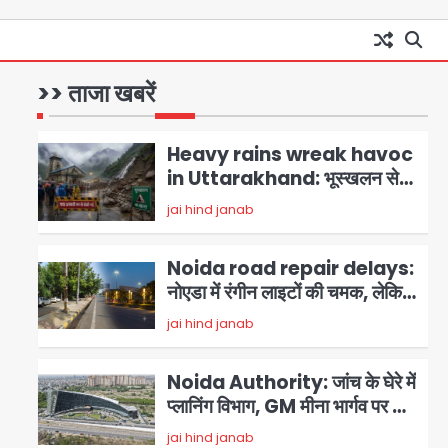
Noida Airport Elevated
Expressway: 50 किमी लंबे
एलिवेटेड एक्सप्रेसवे से दिल्ली-
>> ताजा खबरें
मोहम्मद इमरान
1
हरियाणा से सीधे जुड़ेगा नोएडा एयरपोर्ट,
4000 करोड़ रुपये की लागत से बनेगा
Heavy rains wreak havoc
6-लेन एक्सप्रेसवे
in Uttarakhand: भूस्खलन से
यमुनोत्री, केदारनाथ और सिमली-
jai hind janab
2
ग्वालदम हाईवे बंद, चमोली-उत्तरकाशी
में श्रद्धालु फंसे, नदियां खतरे के निशान
Noida road repair delays:
के पार
नोएडा में रंगीन लाइटों की चमक, लेकिन
सड़कें अभी भी उखड़ी: प्राधिकरण के
jai hind janab
3
सौंदर्यीकरण बनाम आम आदमी की
परेशानी
Noida Authority: जांच के घेरे में
प्लानिंग विभाग, GM मीना भार्गव पर उठ
रहे सवाल, कार्रवाई में देरी पर भी चर्चा
jai hind janab
4