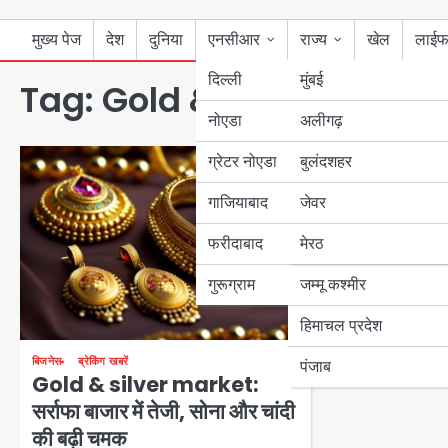
मुख्य पेज
देश
दुनिया
एनसीआर
राज्य
खेल
लाईफ
दिल्ली
मुंबई
Tag:
Gold & silver market
नोएडा
उत्तर प्रदेश
अलीगढ़
ग्रेटर नोएडा
बुलंदशहर
बिहार
गाजियाबाद
जेवर
पंजाब
फरीदाबाद
मेरठ
हरियाणा
गुरूग्राम
जम्मू कश्मीर
हिमाचल प्रदेश
बिजनेस
ब्रेकिंग खबरें
पंजाब
Gold & silver market:
सर्राफा बाजार में तेजी, सोना और चांदी
की बढ़ी चमक