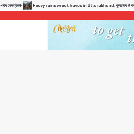
्सप्रेसवे
Heavy rains wreak havoc in Uttarakhand: भूस्खलन से यमुनोत्री, केदारनाथ औ