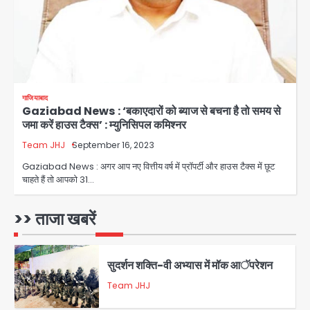
पत्र
Avinash Kumar
4
Assam Floods: सलमान खान का
‘आशियाना’ अभियान – 500 बाढ़रोधी घर,
220 तैयार; जुबीन गर्ग की विरासत और बॉलीवुड
Avinash Kumar
सितारों का जमीनी सहयोग
5
गाजियाबाद
Gaziabad News : ‘बकाएदारों को ब्याज से बचना है तो समय से
युवा इनोवेटरों की सोच से हाईटेक होगी दिल्ली
जमा करें हाउस टैक्स’ : म्युनिसिपल कमिश्नर
पुलिस
Team JHJ
September 16, 2023
Team JHJ
1
Gaziabad News : अगर आप नए वित्तीय वर्ष में प्रॉपर्टी और हाउस टैक्स में छूट
चाहते हैं तो आपको 31…
सुदर्शन शक्ति-वी अभ्यास में मॉक आॅपरेशन
>> ताजा खबरें
Team JHJ
2
एयरपोर्ट का फर्जी कर्मचारी बनकर 3 लाख
उड़ाए, अब पहुंचा सलाखों के पीछे
Team JHJ