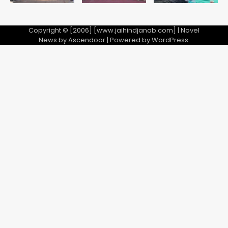
Copyright © [2006] [www.jaihindjanab.com] | Novel
News by
Ascendoor
| Powered by
WordPress
.