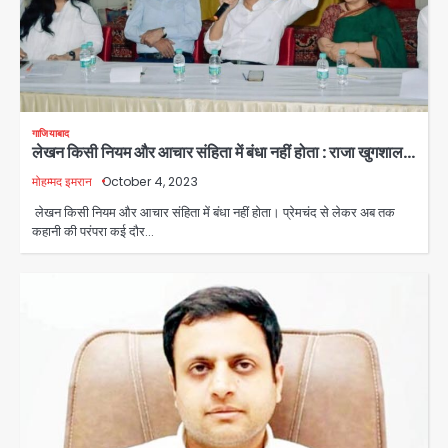
गाजियाबाद
लेखन किसी नियम और आचार संहिता में बंधा नहीं होता : राजा खुगशाल…
मोहम्मद इमरान
October 4, 2023
सुदर्शन शक्ति-वी अभ्यास में मॉक आॅपरेशन
लेखन किसी नियम और आचार संहिता में बंधा नहीं होता। प्रेमचंद से लेकर अब तक
कहानी की परंपरा कई दौर…
Team JHJ
2
एयरपोर्ट का फर्जी कर्मचारी बनकर 3 लाख
उड़ाए, अब पहुंचा सलाखों के पीछे
Team JHJ
3
Jewar Medical Hub: जेवर में बनेगा
एम्स से बेहतर मेडिकल हब, सीएम योगी को लिखा