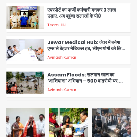
3
Jewar Medical Hub: जेवर में बनेगा
एम्स से बेहतर मेडिकल हब, सीएम योगी को लिखा
पत्र
Avinash Kumar
4
Assam Floods: सलमान खान का
‘आशियाना’ अभियान – 500 बाढ़रोधी घर,
220 तैयार; जुबीन गर्ग की विरासत और बॉलीवुड
Avinash Kumar
सितारों का जमीनी सहयोग
5
युवा इनोवेटरों की सोच से हाईटेक होगी दिल्ली
पुलिस
Team JHJ
1
सुदर्शन शक्ति-वी अभ्यास में मॉक आॅपरेशन
Team JHJ
2