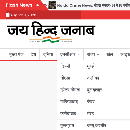
Skip
Flash News
 हटाए गए गाने, जानें पूरा विवाद
Noida Crime News: नोएडा सेक्टर-51 में 15 वर्षीय घरेलू
to
August 9, 2026
content
मुख्य पेज
देश
दुनिया
एनसीआर
राज्य
खेल
लाईफ
दिल्ली
मुंबई
नोएडा
उत्तर प्रदेश
अलीगढ़
ग्रेटर नोएडा
बुलंदशहर
बिहार
गाजियाबाद
जेवर
पंजाब
फरीदाबाद
मेरठ
हरियाणा
गुरूग्राम
जम्मू कश्मीर