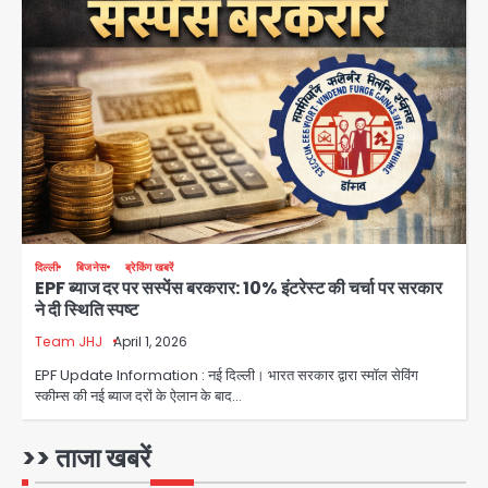
Team JHJ
3
डबल मर्डर का मुख्य साजिशकर्ता क्राइम ब्रांच
के हत्थे
Team JHJ
4
दिल्ली
बिजनेस
ब्रेकिंग खबरें
EPF ब्याज दर पर सस्पेंस बरकरार: 10% इंटरेस्ट की चर्चा पर सरकार
ने दी स्थिति स्पष्ट
रोहित चौधरी गैंग का कुख्यात बदमाश राजस्थान
Team JHJ
April 1, 2026
से गिरफ्तार
EPF Update Information : नई दिल्ली। भारत सरकार द्वारा स्मॉल सेविंग
Team JHJ
स्कीम्स की नई ब्याज दरों के ऐलान के बाद…
>> ताजा खबरें
5