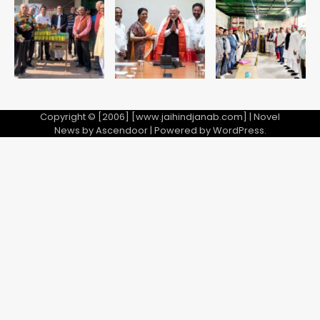
28 साल बाद कानून के शिकंजे में आया हत्या का
फरार आरोपी
Team JHJ
3
Copyright © [2006] [www.jaihindjanab.com] | Novel
News by
Ascendoor
| Powered by
WordPress
.
डबल मर्डर का मुख्य साजिशकर्ता क्राइम ब्रांच
के हत्थे
Team JHJ
4
रोहित चौधरी गैंग का कुख्यात बदमाश राजस्थान
से गिरफ्तार
Team JHJ