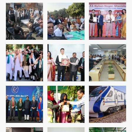
4
रोहित चौधरी गैंग का कुख्यात बदमाश राजस्थान
से गिरफ्तार
Team JHJ
5
पुरा महादेव से बेटियों के स्वास्थ्य और सुरक्षा का
संदेश
Team JHJ
1
अब पहला स्थान हासिल करना लक्ष्य: डीएम
Team JHJ
2