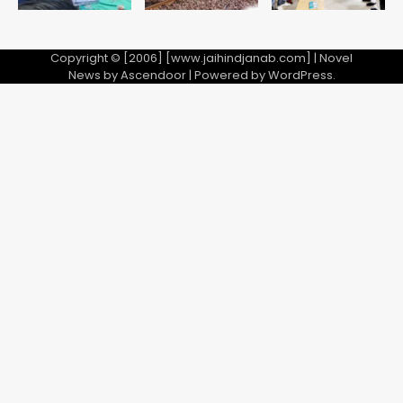
Copyright © [2006] [www.jaihindjanab.com] | Novel
News by
Ascendoor
| Powered by
WordPress
.