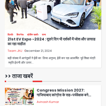
Avinash Kumar
8वीं की क्लास, NCPCR की शिकायत पर
3
भेजा नोटिस
Rahul Gandhi Prayagraj Visit:
राहुल गांधी प्रयागराज पहुंचे, साथ में प्रियंका की
बेटी मिराया; केपी ग्राउंड में छात्रों से संवाद,
Avinash Kumar
4
सिर्फ 5 हजार मौजूद
दिल्ली
बिजनेस
ब्रेकिंग खबरें
राज्य
21st EV Expo -2024 : दूसरे दिन भी दर्शकों में जोश और उत्साह
Atiq Ahmed : अबान के जनाजे में उमड़ी
का रहा माहौल
भीड़, तोड़ी बैरिकेडिंग; लखनऊ जेल से लखनऊ
पहुंचा उमर
Team JHJ
December 21, 2024
jai hind janab
5
बड़ी संख्या में आगंतुकों ने ईवी का लिया अनुभव, ईवी कर रहा आकर्षित पूर्व शिक्षा मंत्री
स्मृति ईरानी और उत्तर…
Noida District Hospital: नोएडा
जिला अस्पताल में फॉल सीलिंग गिरी, गायनो
OT गैलरी में बड़ा हादसा टला; मरीजों की सुरक्षा
>> ताजा खबरें
Avinash Kumar
पर उठे सवाल
1
Congress Mission 2027:
गाजियाबाद कांग्रेस के सह-पर्यवेक्षक बने
सतेन्द्र शर्मा, गौतमबुद्धनगर नेताओं ने जताया
Avinash Kumar
आभार
2