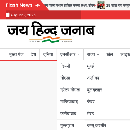
Skip
Flash News
स्थ्य और सुरक्षा का संदेश
अब पहला स्थान हासिल करना लक्ष्य: डीएम
28 साल बाद कानून के 
to
August 7, 2026
content
मुख्य पेज
देश
दुनिया
एनसीआर
राज्य
खेल
लाईफ
दिल्ली
मुंबई
नोएडा
उत्तर प्रदेश
अलीगढ़
ग्रेटर नोएडा
बुलंदशहर
बिहार
गाजियाबाद
जेवर
पंजाब
फरीदाबाद
मेरठ
हरियाणा
गुरूग्राम
जम्मू कश्मीर