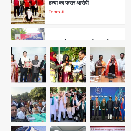
हत्या का फरार आरोपी
Team JHJ
3
डबल मर्डर का मुख्य साजिशकर्ता
क्राइम ब्रांच के हत्थे
Team JHJ
4
रोहित चौधरी गैंग का कुख्यात बदमाश
राजस्थान से गिरफ्तार
Team JHJ
5