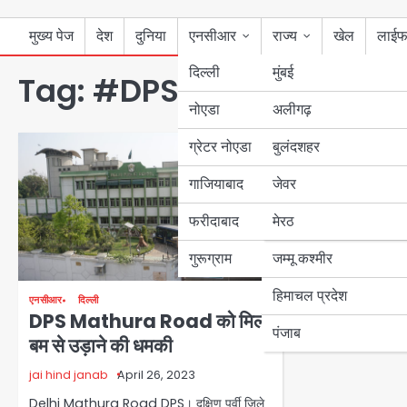
मुख्य पेज
देश
दुनिया
एनसीआर
राज्य
खेल
लाईफ
दिल्ली
मुंबई
Tag:
#DPS mathura road 
नोएडा
उत्तर प्रदेश
अलीगढ़
ग्रेटर नोएडा
बुलंदशहर
बिहार
गाजियाबाद
जेवर
पंजाब
फरीदाबाद
मेरठ
हरियाणा
गुरूग्राम
जम्मू कश्मीर
हिमाचल प्रदेश
एनसीआर
दिल्ली
DPS Mathura Road को मिली
पंजाब
बम से उड़ाने की धमकी
jai hind janab
April 26, 2023
Delhi Mathura Road DPS। दक्षिण पूर्वी जिले