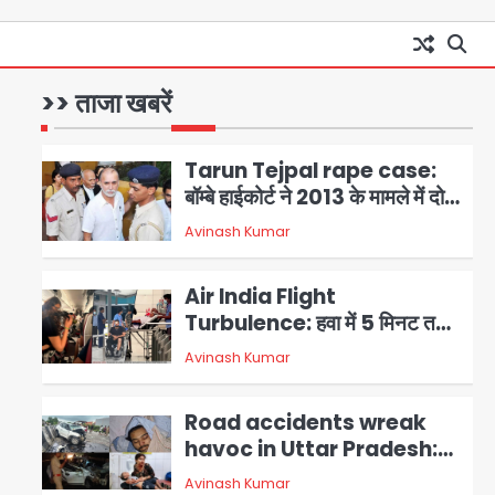
Noida Sector-105: खूंखार
कुत्तों और बेपरवाह मालिकों की गुंडागर्दी
पर आरडब्ल्यूए अध्यक्ष दिव्य कृष्णात्रेय
>> ताजा खबरें
Avinash Kumar
1
का करारा हमला, पुलिस-प्राधिकरण से
सख्त कार्रवाई की मांग
Tarun Tejpal rape case:
बॉम्बे हाईकोर्ट ने 2013 के मामले में दोषी
करार दिया, 10 साल की सजा सुनाई
Avinash Kumar
2
Air India Flight
Turbulence: हवा में 5 मिनट तक
कांपी फ्लाइट, क्रू मेंबर्स को रीढ़ की
Avinash Kumar
3
हड्डी में गंभीर चोट; नागरिक उड्डयन
मंत्री पहुंचे अस्पताल
Road accidents wreak
havoc in Uttar Pradesh:
अतीक अहमद के बेटे अबान की मौत,
Avinash Kumar
4