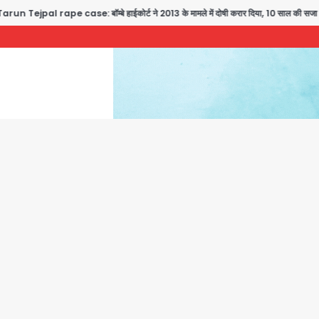
 Tejpal rape case: बॉम्बे हाईकोर्ट ने 2013 के मामले में दोषी करार दिया, 10 साल की सजा सुना