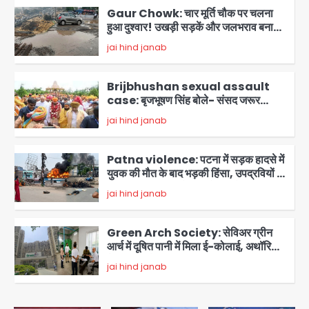
Gaur Chowk: चार मूर्ति चौक पर चलना
हुआ दुश्वार! उखड़ी सड़कें और जलभराव बना
आफत, अंडरपास पर भी खतरा
jai hind janab
2
Brijbhushan sexual assault
case: बृजभूषण सिंह बोले- संसद जरूर
लौटूंगा, हुई चरित्र हत्या की कोशिश, प्रियंका
jai hind janab
3
गांधी को बरगलाया गया, यौन शोषण नहीं ‘गुड-
बैड टच’ का था मामला
Patna violence: पटना में सड़क हादसे में
युवक की मौत के बाद भड़की हिंसा, उपद्रवियों ने
फूंकीं 10 गाड़ियां, ट्रैफिक पोस्ट और स्लीपर
jai hind janab
बस भी जलाई, NH-30 जाम
4
Green Arch Society: सेविअर ग्रीन
आर्च में दूषित पानी में मिला ई-कोलाई, अथॉरिटी
ने शुरू की सैंपलिंग जांच
jai hind janab
5
Noida waterlogging: नोएडा में