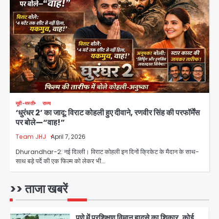
Greater Noida Gas
Connection Fraud: बुजुर्ग से वीडियो
कॉल पर 9.77 लाख की साइबर फ्रॉड
Avinash Kumar
3
Taylor Swift: ट्रंप कैंपेन-व्हाइट हाउस
पोस्ट से हटाए गए गाने, जानें पूरा विवाद
Avinash Kumar
4
मूवी-मस्ती
राज्य
‘धुरंधर 2’ का जादू: विराट कोहली हुए दीवाने, रणवीर सिंह की परफॉर्मेंस
Noida Crime News: नोएडा सेक्टर-51
पर बोले—“वाह!”
में 15 वर्षीय घरेलू सहायिका का शव पंखे से लटका
मिला
Team JHJ
April 7, 2026
Avinash Kumar
5
Dhurandhar-2: नई दिल्ली। विराट कोहली इन दिनों क्रिकेट के मैदान के साथ-
साथ बड़े पर्दे की एक फिल्म को लेकर भी…
Baramati Airport Plane Crash:
रनवे पर ट्रेनी विमान क्रैश, जांच शुरू
>> ताजा खबरें
Avinash Kumar
1
पुणे में प्रशिक्षण विमान हादसे का शिकार, कोई