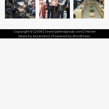
5
Copyright © [2006] [www.jaihindjanab.com] | Novel
News by
Ascendoor
| Powered by
WordPress
.