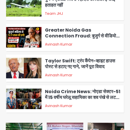
हताहत नहीं
Team JHJ
2
Greater Noida Gas
Connection Fraud: बुजुर्ग से वीडियो
कॉल पर 9.77 लाख की साइबर फ्रॉड
Avinash Kumar
3
Taylor Swift: ट्रंप कैंपेन-व्हाइट हाउस
पोस्ट से हटाए गए गाने, जानें पूरा विवाद
Avinash Kumar
4
Noida Crime News: नोएडा सेक्टर-51
में 15 वर्षीय घरेलू सहायिका का शव पंखे से लटका
मिला
Avinash Kumar
5
Baramati Airport Plane Crash:
रनवे पर ट्रेनी विमान क्रैश, जांच शुरू