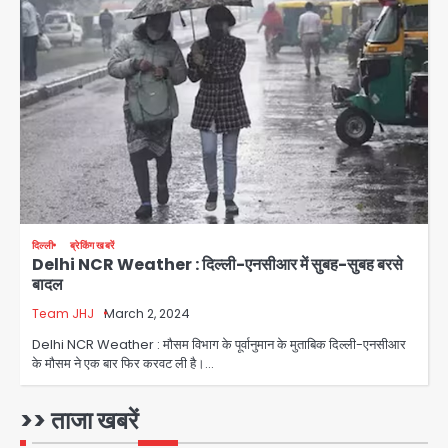
2
28 साल बाद कानून के शिकंजे में आया हत्या का
फरार आरोपी
Team JHJ
3
डबल मर्डर का मुख्य साजिशकर्ता क्राइम ब्रांच
दिल्ली
ब्रेकिंग खबरें
के हत्थे
Delhi NCR Weather : दिल्ली-एनसीआर में सुबह-सुबह बरसे
बादल
Team JHJ
Team JHJ
March 2, 2024
4
Delhi NCR Weather : मौसम विभाग के पूर्वानुमान के मुताबिक दिल्ली-एनसीआर
के मौसम ने एक बार फिर करवट ली है।…
रोहित चौधरी गैंग का कुख्यात बदमाश राजस्थान
>> ताजा खबरें
से गिरफ्तार