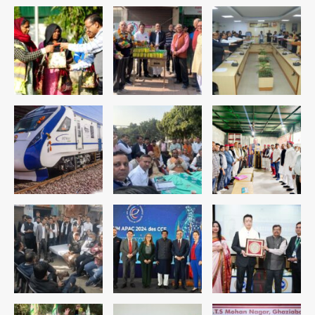
डबल मर्डर का मुख्य साजिशकर्ता क्राइम ब्रांच
के हत्थे
Team JHJ
4
रोहित चौधरी गैंग का कुख्यात बदमाश राजस्थान
से गिरफ्तार
Team JHJ
5
पुरा महादेव से बेटियों के स्वास्थ्य और सुरक्षा का
संदेश
Team JHJ
1