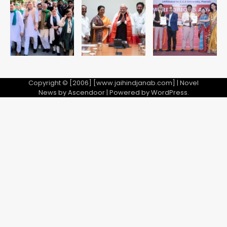
अब पहला स्थान हासिल करना लक्ष्य: डीएम
Team JHJ
2
28 साल बाद कानून के शिकंजे में आया हत्या का
फरार आरोपी
Copyright © [2006] [www.jaihindjanab.com] | Novel
News by
Ascendoor
| Powered by
WordPress
.
Team JHJ
3
डबल मर्डर का मुख्य साजिशकर्ता क्राइम ब्रांच
के हत्थे
Team JHJ
4