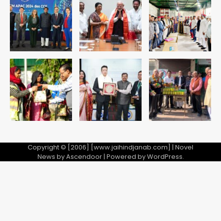
सुदर्शन शक्ति-वी अभ्यास में मॉक आॅपरेशन
Team JHJ
4
एयरपोर्ट का फर्जी कर्मचारी बनकर 3 लाख
उड़ाए, अब पहुंचा सलाखों के पीछे
Team JHJ
5
Copyright © [2006] [www.jaihindjanab.com] | Novel
News by
Ascendoor
| Powered by
WordPress
.