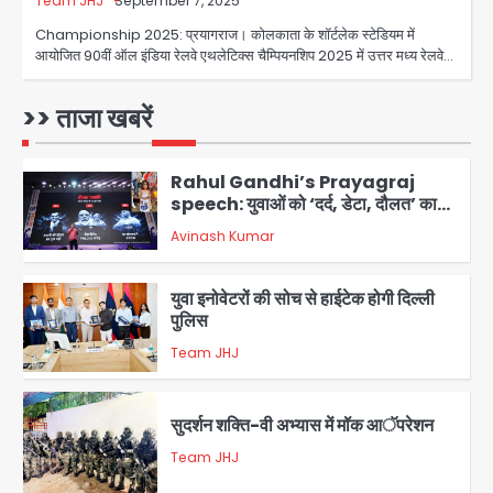
Team JHJ
September 7, 2025
Team JHJ
5
Championship 2025: प्रयागराज। कोलकाता के शॉर्टलेक स्टेडियम में
आयोजित 90वीं ऑल इंडिया रेलवे एथलेटिक्स चैम्पियनशिप 2025 में उत्तर मध्य रेलवे…
Noida Sector-49: सेक्टर-49 में 18
साल की मेड ने की खुदकुशी, शरीर पर नहीं मिली
कोई बाहरी
>> ताजा खबरें
Avinash Kumar
1
Rahul Gandhi’s Prayagraj
speech: युवाओं को ‘दर्द, डेटा, दौलत’ का
संदेश, बीजेपी का वार
Avinash Kumar
2
युवा इनोवेटरों की सोच से हाईटेक होगी दिल्ली
पुलिस
Team JHJ
3
सुदर्शन शक्ति-वी अभ्यास में मॉक आॅपरेशन
Team JHJ
4