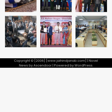
Copyright © [2006] [www.jaihindjanab.com] | Novel
News by
Ascendoor
| Powered by
WordPress
.