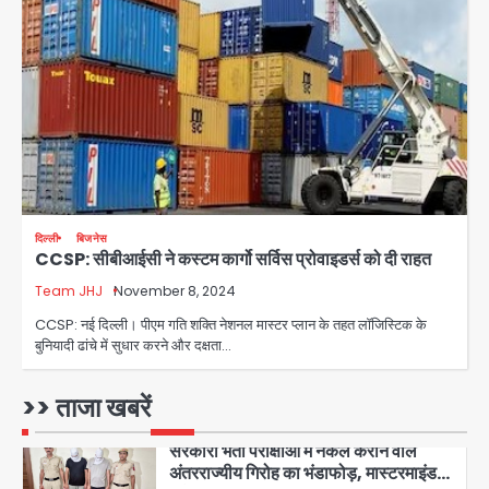
Team JHJ
4
Sajid Rashidi’s controversial:
शिवभक्त नहीं, आतंकवादी हैं’, मौलाना का
कांवड़ियों पर विवादित बयान, BJP विधायक ने
Avinash Kumar
कराई FIR, NSA की मांग
5
Har Ghar Tiranga Campaign:
गौतमबुद्धनगर में 9 से 17 अगस्त तक चलेगा जन-
दिल्ली
बिजनेस
जागरूकता महाअभियान, डीएम ने की समीक्षा
Avinash Kumar
CCSP: सीबीआईसी ने कस्टम कार्गो सर्विस प्रोवाइडर्स को दी राहत
बैठक
Team JHJ
November 8, 2024
1
CCSP: नई दिल्ली। पीएम गति शक्ति नेशनल मास्टर प्लान के तहत लॉजिस्टिक के
एंटी-बर्गलरी सेल की बड़ी कामयाबी, चोरी के
बुनियादी ढांचे में सुधार करने और दक्षता…
माल की खरीद-फरोख्त करने वाले गिरोह का
भंडाफोड़
Team JHJ
>> ताजा खबरें
2
सरकारी भर्ती परीक्षाओं में नकल कराने वाले
अंतरराज्यीय गिरोह का भंडाफोड़, मास्टरमाइंड