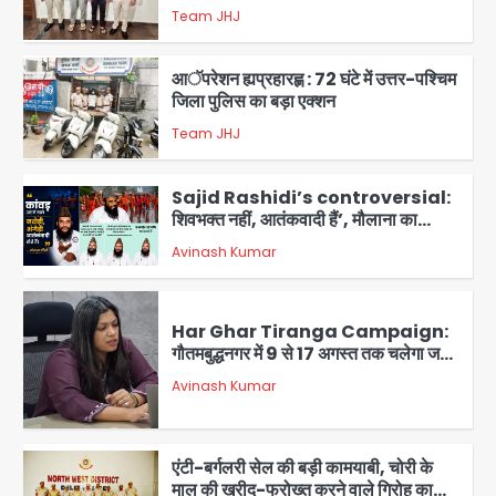
समेत 7 गिरफ्तार
Team JHJ
3
आॅपरेशन ह्यप्रहारह्ण : 72 घंटे में उत्तर-पश्चिम
जिला पुलिस का बड़ा एक्शन
Team JHJ
4
Sajid Rashidi’s controversial:
शिवभक्त नहीं, आतंकवादी हैं’, मौलाना का
कांवड़ियों पर विवादित बयान, BJP विधायक ने
Avinash Kumar
कराई FIR, NSA की मांग
5
Har Ghar Tiranga Campaign:
गौतमबुद्धनगर में 9 से 17 अगस्त तक चलेगा जन-
जागरूकता महाअभियान, डीएम ने की समीक्षा
Avinash Kumar
बैठक
1
एंटी-बर्गलरी सेल की बड़ी कामयाबी, चोरी के
माल की खरीद-फरोख्त करने वाले गिरोह का