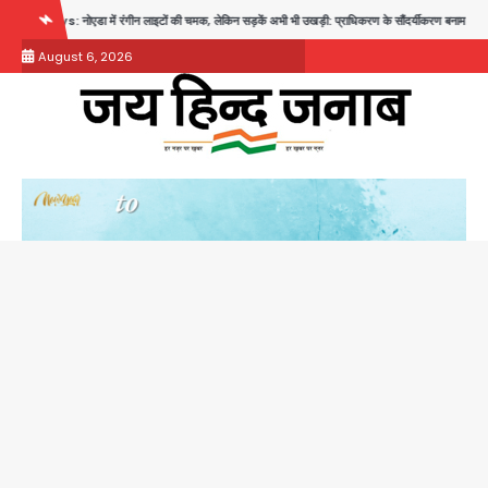
Skip
ं रंगीन लाइटों की चमक, लेकिन सड़कें अभी भी उखड़ी: प्राधिकरण के सौंदर्यीकरण बनाम आम आदमी की परेशानी
to
August 6, 2026
content