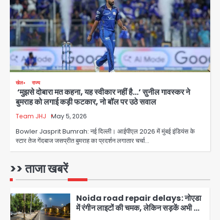
कार्रवाई में देरी पर भी चर्चा तेज
jai hind janab
3
Noida News: गांजा तस्कर महिला से
सांठगांठ के आरोप में सिपाही गिरफ्तार, सेवा से
बर्खास्त, कई पुलिसकर्मियों में डर
jai hind janab
4
खेल
राज्य
‘मुझसे दोबारा मत कहना, यह स्वीकार नहीं है…’ सुनील गावस्कर ने
Noida Child PGI Park: चाइल्ड
बुमराह को लगाई कड़ी फटकार, नो बॉल पर उठे सवाल
पीजीआई पार्क में झूले के पास लोहे की ग्रिल में
उतरा करंट, 7 साल के बच्चे की हालत गंभीर,
Team JHJ
May 5, 2026
Avinash Kumar
बिजली विभाग पर लापरवाही का आरोप
5
Bowler Jasprit Bumrah: नई दिल्ली। आईपीएल 2026 में मुंबई इंडियंस के
स्टार तेज गेंदबाज जसप्रीत बुमराह का प्रदर्शन लगातार चर्चा…
Heavy rains wreak havoc in
Uttarakhand: भूस्खलन से यमुनोत्री,
केदारनाथ और सिमली-ग्वालदम हाईवे बंद,
>> ताजा खबरें
jai hind janab
चमोली-उत्तरकाशी में श्रद्धालु फंसे, नदियां खतरे
1
के निशान के पार
Noida road repair delays: नोएडा
में रंगीन लाइटों की चमक, लेकिन सड़कें अभी भी
उखड़ी: प्राधिकरण के सौंदर्यीकरण बनाम आम