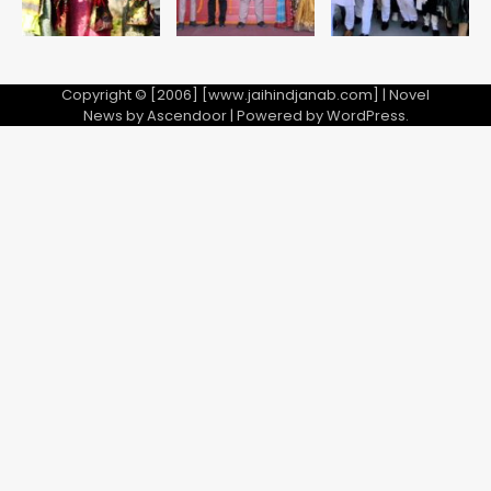
Copyright © [2006] [www.jaihindjanab.com] | Novel
News by
Ascendoor
| Powered by
WordPress
.