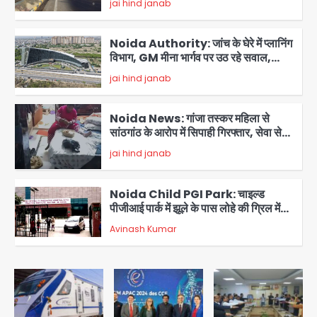
jai hind janab
आदमी की परेशानी
2
Noida Authority: जांच के घेरे में प्लानिंग
विभाग, GM मीना भार्गव पर उठ रहे सवाल,
कार्रवाई में देरी पर भी चर्चा तेज
jai hind janab
3
Noida News: गांजा तस्कर महिला से
सांठगांठ के आरोप में सिपाही गिरफ्तार, सेवा से
बर्खास्त, कई पुलिसकर्मियों में डर
jai hind janab
4
Noida Child PGI Park: चाइल्ड
पीजीआई पार्क में झूले के पास लोहे की ग्रिल में
उतरा करंट, 7 साल के बच्चे की हालत गंभीर,
Avinash Kumar
बिजली विभाग पर लापरवाही का आरोप
5
Heavy rains wreak havoc in
Uttarakhand: भूस्खलन से यमुनोत्री,
केदारनाथ और सिमली-ग्वालदम हाईवे बंद,
jai hind janab
चमोली-उत्तरकाशी में श्रद्धालु फंसे, नदियां खतरे
1