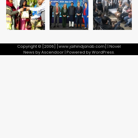
Copyright © [2006] [www.jaihindjanab.com] | Novel
News by
Ascendoor
| Powered by
WordPress
.