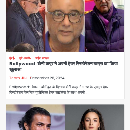
मुंबई
मूवी-मस्ती
लाईफ स्टाइल
Bollywood: बोनी कपूर ने अपनी हेयर रिस्टोरेशन यात्रा का किया
खुलासा
Team JHJ
December 28, 2024
स्वतंत्रता दिवस पर फूलप्रूफ सुरक्षा को लेकर
दिल्ली पुलिस मुख्यालय में मंथन
Bollywood: शिमला: बॉलीवुड के दिग्गज बोनी कपूर ने भारत के प्रमुख हेयर
रिस्टोरेशन क्लिनिक यूजीनिक्स हेयर साइंसेस के साथ अपनी…
Team JHJ
2
Petrol bomb attack on Shakib
Al Hasan’s house: शेख हसीना की
वर्चुअल प्रेस कॉन्फ्रेंस में जुड़ने पर भड़का
Avinash Kumar
गुस्सा, शाकिब अल हसन के मगुरा स्थित घर पर
3