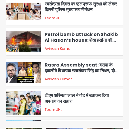
Petrol bomb attack on Shakib
Al Hasan’s house: शेख हसीना की
वर्चुअल प्रेस कॉन्फ्रेंस में जुड़ने पर भड़का
Avinash Kumar
गुस्सा, शाकिब अल हसन के मगुरा स्थित घर पर
3
पेट्रोल बम से हमला
Rasra Assembly seat: बसपा के
इकलौते विधायक उमाशंकर सिंह का निधन, दो
साल से कैंसर से जूझ रहे थे
Avinash Kumar
4
डीएम अस्मिता लाल ने गोद में उठाकर दिया
अपनत्व का सहारा
Team JHJ
5
आॅपरेशन विस्टा 1.0: वीजा शर्तों का उल्लंघन
करने वाले 11 बांग्लादेशी नागरिक सेंट्रल जिला
पुलिस के हत्थे चढ़े
Team JHJ
1
स्वतंत्रता दिवस पर फूलप्रूफ सुरक्षा को लेकर