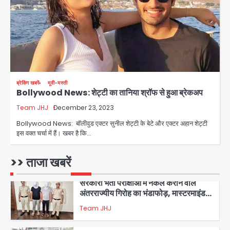
Sajid Rashidi’s controversial:
शिवभक्त नहीं, आतंकवादी हैं’, मौलाना का
कांवड़ियों पर विवादित बयान, BJP विधायक ने
Avinash Kumar
कराई FIR, NSA की मांग
5
Har Ghar Tiranga Campaign:
गौतमबुद्धनगर में 9 से 17 अगस्त तक चलेगा जन-
ब्रेकिंग खबरें
मूवी-मस्ती
जागरूकता महाअभियान, डीएम ने की समीक्षा
Avinash Kumar
Bollywood News: शेट्टी का तानिया श्रॉफ से हुआ ब्रेकअप
बैठक
Team JHJ
December 23, 2023
1
Bollywood News: बॉलीवुड एक्टर सुनील शेट्टी के बेटे और एक्टर अहान शेट्टी
एंटी-बर्गलरी सेल की बड़ी कामयाबी, चोरी के
इस वक्त चर्चा में हैं। खबर है कि…
माल की खरीद-फरोख्त करने वाले गिरोह का
भंडाफोड़
Team JHJ
>> ताजा खबरें
2
सरकारी भर्ती परीक्षाओं में नकल कराने वाले
अंतरराज्यीय गिरोह का भंडाफोड़, मास्टरमाइंड
समेत 7 गिरफ्तार
Team JHJ
3