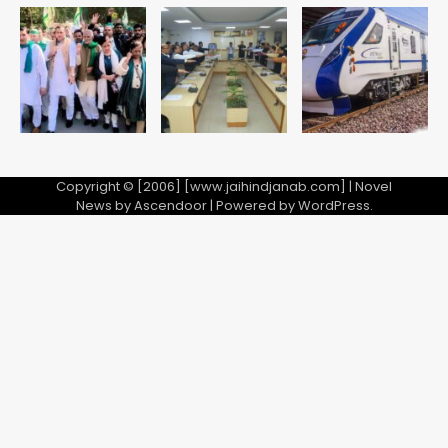
Copyright © [2006] [www.jaihindjanab.com] | Novel
News by
Ascendoor
| Powered by
WordPress
.