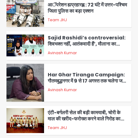
आॅपरेशन ह्यप्रहारह्ण : 72 घंटे में उत्तर-पश्चिम
जिला पुलिस का बड़ा एक्शन
Team JHJ
4
Sajid Rashidi’s controversial:
शिवभक्त नहीं, आतंकवादी हैं’, मौलाना का
कांवड़ियों पर विवादित बयान, BJP विधायक ने
Avinash Kumar
कराई FIR, NSA की मांग
5
Har Ghar Tiranga Campaign:
गौतमबुद्धनगर में 9 से 17 अगस्त तक चलेगा जन-
जागरूकता महाअभियान, डीएम ने की समीक्षा
Avinash Kumar
बैठक
1
एंटी-बर्गलरी सेल की बड़ी कामयाबी, चोरी के
माल की खरीद-फरोख्त करने वाले गिरोह का
भंडाफोड़
Team JHJ
2