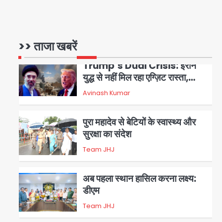
क्राइम ब्रांच के हत्थे
Team JHJ
>> ताजा खबरें
5
Trump’s Dual Crisis: ईरान
युद्ध से नहीं मिल रहा एग्ज़िट रास्ता,
जन्मसिद्ध नागरिकता पर सुप्रीम कोर्ट
Avinash Kumar
1
को दी फिर चुनौती
पुरा महादेव से बेटियों के स्वास्थ्य और
सुरक्षा का संदेश
Team JHJ
2
अब पहला स्थान हासिल करना लक्ष्य:
डीएम
Team JHJ
3