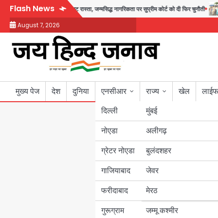
Skip
Flash News
 युद्ध से नहीं मिल रहा एग्ज़िट रास्ता, जन्मसिद्ध नागरिकता पर सुप्रीम कोर्ट को दी फिर चुनौती
to
August 7, 2026
content
मुख्य पेज
देश
दुनिया
एनसीआर
राज्य
खेल
लाईफ
दिल्ली
मुंबई
नोएडा
उत्तर प्रदेश
अलीगढ़
ग्रेटर नोएडा
बुलंदशहर
बिहार
गाजियाबाद
जेवर
पंजाब
फरीदाबाद
मेरठ
हरियाणा
गुरूग्राम
जम्मू कश्मीर