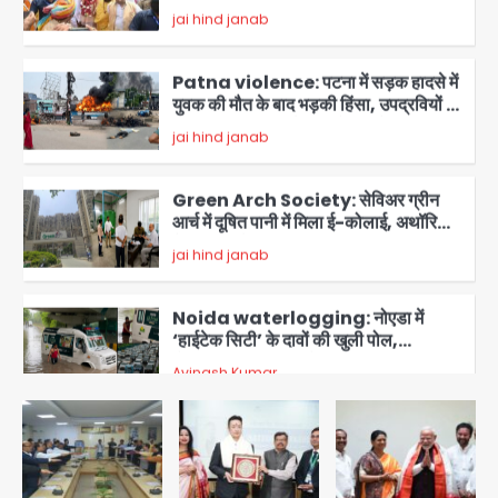
बैड टच’ का था मामला
Patna violence: पटना में सड़क हादसे में
युवक की मौत के बाद भड़की हिंसा, उपद्रवियों ने
फूंकीं 10 गाड़ियां, ट्रैफिक पोस्ट और स्लीपर
jai hind janab
बस भी जलाई, NH-30 जाम
4
Green Arch Society: सेविअर ग्रीन
आर्च में दूषित पानी में मिला ई-कोलाई, अथॉरिटी
ने शुरू की सैंपलिंग जांच
jai hind janab
5
Noida waterlogging: नोएडा में
‘हाईटेक सिटी’ के दावों की खुली पोल,
सेक्टर-95 अंडरपास में 3-4 फीट भरा पानी,
Avinash Kumar
आधे घंटे तक फंसी रही एम्बुलेंस
1
Gaur Chowk: चार मूर्ति चौक पर चलना
हुआ दुश्वार! उखड़ी सड़कें और जलभराव बना
आफत, अंडरपास पर भी खतरा
jai hind janab
2