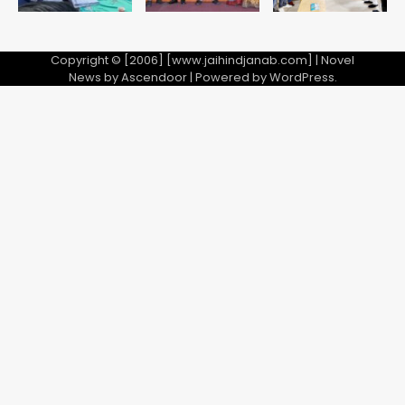
Copyright © [2006] [www.jaihindjanab.com] | Novel
News by
Ascendoor
| Powered by
WordPress
.