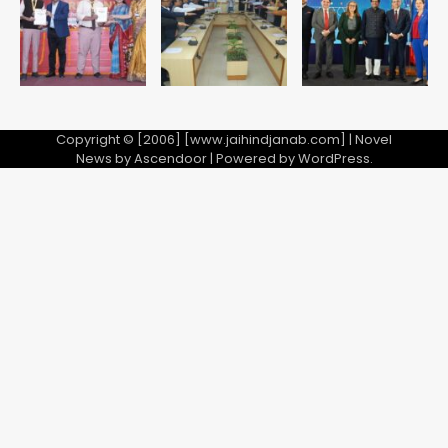
Avinash Kumar
5
Copyright © [2006] [www.jaihindjanab.com] | Novel
News by
Ascendoor
| Powered by
WordPress
.