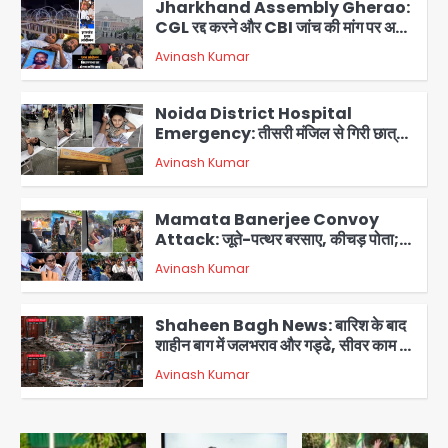
Jharkhand Assembly Gherao:
CGL रद्द करने और CBI जांच की मांग पर अड़े
छात्र, वाटर कैनन और बैरिकेडिंग तैनात
Avinash Kumar
2
Noida District Hospital
Emergency: तीसरी मंजिल से गिरी छात्रा
को नहीं मिला इलाज, प्राइवेट अस्पताल में भर्ती
Avinash Kumar
3
Mamata Banerjee Convoy
Attack: जूते-पत्थर बरसाए, कीचड़ पोता;
बोलीं- ‘माथा फट जाता’
Avinash Kumar
4
Shaheen Bagh News: बारिश के बाद
शाहीन बाग में जलभराव और गड्ढे, सीवर काम से
लोग परेशान
Avinash Kumar
5
Second Monday of Sawan: सावन