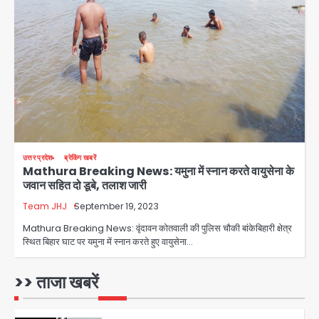
Noida District Hospital
Emergency: तीसरी मंजिल से गिरी छात्रा
को नहीं मिला इलाज, प्राइवेट अस्पताल में भर्ती
Avinash Kumar
3
Mamata Banerjee Convoy
Attack: जूते-पत्थर बरसाए, कीचड़ पोता;
बोलीं- ‘माथा फट जाता’
Avinash Kumar
4
उत्तर प्रदेश
ब्रेकिंग खबरें
Mathura Breaking News: यमुना में स्नान करते वायुसेना के
Shaheen Bagh News: बारिश के बाद
जवान सहित दो डूबे, तलाश जारी
शाहीन बाग में जलभराव और गड्ढे, सीवर काम से
लोग परेशान
Team JHJ
September 19, 2023
Avinash Kumar
5
Mathura Breaking News: वृंदावन कोतवाली की पुलिस चौकी बांकेबिहारी क्षेत्र
स्थित बिहार घाट पर यमुना में स्नान करते हुए वायुसेना…
Second Monday of Sawan: सावन
के दूसरे सोमवार पर शिवालयों में आस्था का
सैलाब
>> ताजा खबरें
Avinash Kumar
1