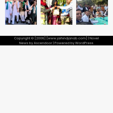
पत्र
Avinash Kumar
5
Copyright © [2006] [www.jaihindjanab.com] | Novel
News by
Ascendoor
| Powered by
WordPress
.