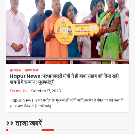
2
सुदर्शन शक्ति-वी अभ्यास में मॉक आॅपरेशन
Team JHJ
3
एयरपोर्ट का फर्जी कर्मचारी बनकर 3 लाख
उड़ाए, अब पहुंचा सलाखों के पीछे
Team JHJ
4
बुलंदशहर
ब्रेकिंग खबरें
Hapur News: प्रधानमंत्री मोदी ने ही बाबा साहब को दिया सही
Jewar Medical Hub: जेवर में बनेगा
मायनों में सम्मान : मुख्यमंत्री
एम्स से बेहतर मेडिकल हब, सीएम योगी को लिखा
पत्र
Team JHJ
October 17, 2023
Avinash Kumar
5
Hapur News: उत्तर प्रदेश के मुख्यमंत्री योगी आदित्यनाथ ने मंगलवार को कहा कि
हमारा देश सैदव से ही ‘सर्वे भवंतु…
Rahul Gandhi’s Prayagraj
speech: युवाओं को ‘दर्द, डेटा, दौलत’ का
संदेश, बीजेपी का वार
>> ताजा खबरें
Avinash Kumar
1