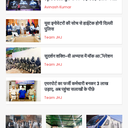
संदेश, बीजेपी का वार
Avinash Kumar
2
युवा इनोवेटरों की सोच से हाईटेक होगी दिल्ली
पुलिस
Team JHJ
3
सुदर्शन शक्ति-वी अभ्यास में मॉक आॅपरेशन
Team JHJ
4
एयरपोर्ट का फर्जी कर्मचारी बनकर 3 लाख
उड़ाए, अब पहुंचा सलाखों के पीछे
Team JHJ
5
Noida Sector-49: सेक्टर-49 में 18
साल की मेड ने की खुदकुशी, शरीर पर नहीं मिली
कोई बाहरी
Avinash Kumar