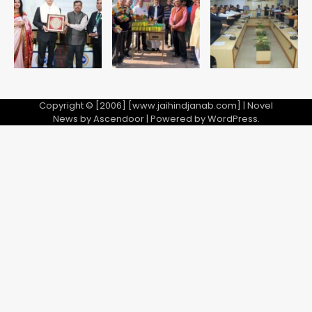
Team JHJ
5
Copyright © [2006] [www.jaihindjanab.com] | Novel
News by
Ascendoor
| Powered by
WordPress
.