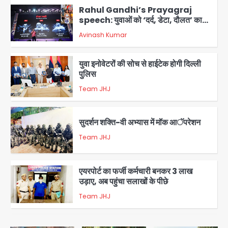
Rahul Gandhi’s Prayagraj
speech: युवाओं को ‘दर्द, डेटा, दौलत’ का
संदेश, बीजेपी का वार
Avinash Kumar
2
युवा इनोवेटरों की सोच से हाईटेक होगी दिल्ली
पुलिस
Team JHJ
3
सुदर्शन शक्ति-वी अभ्यास में मॉक आॅपरेशन
Team JHJ
4
एयरपोर्ट का फर्जी कर्मचारी बनकर 3 लाख
उड़ाए, अब पहुंचा सलाखों के पीछे
Team JHJ
5
Noida Sector-49: सेक्टर-49 में 18