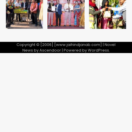
अब पहला स्थान हासिल करना लक्ष्य: डीएम
Team JHJ
2
28 साल बाद कानून के शिकंजे में आया हत्या का
फरार आरोपी
Copyright © [2006] [www.jaihindjanab.com] | Novel
News by
Ascendoor
| Powered by
WordPress
.
Team JHJ
3
डबल मर्डर का मुख्य साजिशकर्ता क्राइम ब्रांच
के हत्थे
Team JHJ
4