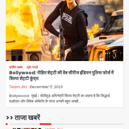
28 साल बाद कानून के शिकंजे में आया हत्या का
फरार आरोपी
Team JHJ
3
डबल मर्डर का मुख्य साजिशकर्ता क्राइम ब्रांच
ब्रेकिंग खबरें
मूवी-मस्ती
के हत्थे
Bollywood: रोहित शेट्टी की वेब सीरीज इंडियन पुलिस फोर्स में
शिल्पा शेट्टी कुंद्रा
Team JHJ
Team JHJ
December 17, 2023
4
Bollywood: मुंबई। बॉलीवुड अभिनेत्री शिल्पा शेट्टी का कहना है कि सिद्धार्थ
मल्होत्रा और विवेक ओबेरॉय के साथ उनकी बहुत अच्छी…
रोहित चौधरी गैंग का कुख्यात बदमाश राजस्थान
>> ताजा खबरें
से गिरफ्तार