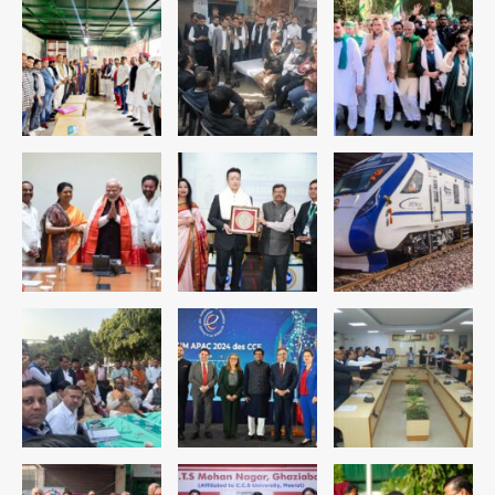
डबल मर्डर का मुख्य साजिशकर्ता क्राइम ब्रांच
के हत्थे
Team JHJ
4
रोहित चौधरी गैंग का कुख्यात बदमाश राजस्थान
से गिरफ्तार
Team JHJ
5
पुरा महादेव से बेटियों के स्वास्थ्य और सुरक्षा का
संदेश
Team JHJ
1