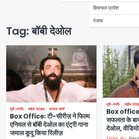
हिमाचल प्रदेश
पंजाब
Tag:
बॉबी देओल
मूवी-मस्ती
लाईफ स्टा
मूवी-मस्ती
लाईफ स्टाइल
वायरल खबरें
Box office:
Box Office: टी-सीरीज़ ने फिल्म
सफलता के बाद 
एनिमल से बॉबी देओल का एंट्री गाना
देओल, वीडिय
जमाल कूदू किया रिलीज़
Team JHJ
Dece