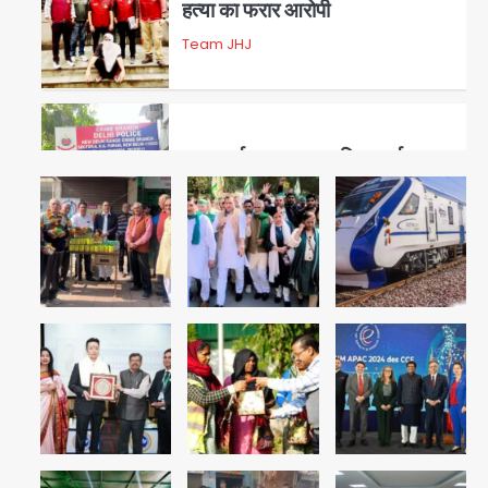
हत्या का फरार आरोपी
Team JHJ
3
डबल मर्डर का मुख्य साजिशकर्ता
क्राइम ब्रांच के हत्थे
Team JHJ
4
रोहित चौधरी गैंग का कुख्यात बदमाश
राजस्थान से गिरफ्तार
Team JHJ
5