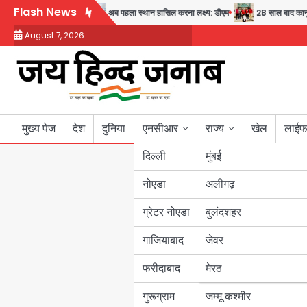
Skip
Flash News
्वास्थ्य और सुरक्षा का संदेश
अब पहला स्थान हासिल करना लक्ष्य: डीएम
28 साल बाद कानून 
to
August 7, 2026
content
मुख्य पेज
देश
दुनिया
एनसीआर
राज्य
खेल
लाईफ
दिल्ली
मुंबई
नोएडा
उत्तर प्रदेश
अलीगढ़
ग्रेटर नोएडा
बुलंदशहर
बिहार
गाजियाबाद
जेवर
पंजाब
फरीदाबाद
मेरठ
हरियाणा
गुरूग्राम
जम्मू कश्मीर