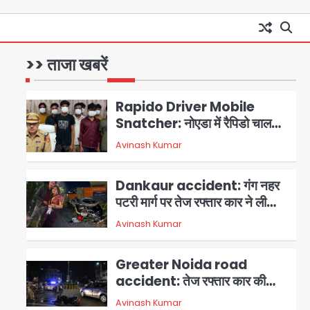
Minor daughter abuse
case in Noida: 7 साल की मासूम
बेटी के साथ अश्लील हरकत करने वाले
>> ताजा खबरें
Avinash Kumar
1
पिता को मां ने रंगेहाथ पकड़ा, पुलिस ने
किया गिरफ्तार
Rapido Driver Mobile
Snatcher: नोएडा में रैपिडो चालक
निकला मोबाइल स्नैचर गैंग का
Avinash Kumar
2
मास्टरमाइंड, जीरा-बॉल बेचने वालों को
बेचता था चोरी के फोन; 8 गिरफ्तार,
Dankaur accident: गंग नहर
98 मोबाइल और 450 पार्ट्स बरामद
पटरी मार्ग पर तेज रफ्तार कार ने ली
पति-पत्नी की जान, गांव में मातम
Avinash Kumar
3
Greater Noida road
accident: तेज रफ्तार कार की
टक्कर से बाइक सवार दो युवकों की
Avinash Kumar
4