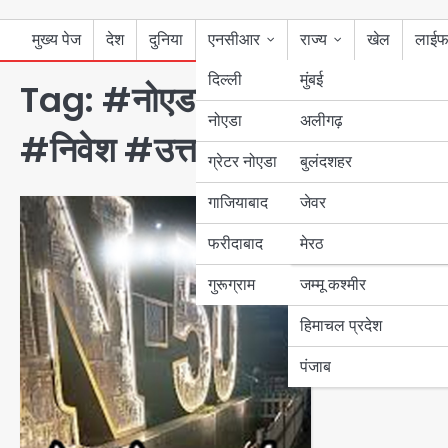
मुख्य पेज
देश
दुनिया
एनसीआर
राज्य
खेल
लाईफ
दिल्ली
मुंबई
Tag:
#नोएडा50साल #Noida
नोएडा
उत्तर प्रदेश
अलीगढ़
#निवेश #उत्तरप्रदेश
ग्रेटर नोएडा
बुलंदशहर
बिहार
गाजियाबाद
जेवर
पंजाब
फरीदाबाद
मेरठ
हरियाणा
गुरूग्राम
जम्मू कश्मीर
हिमाचल प्रदेश
पंजाब