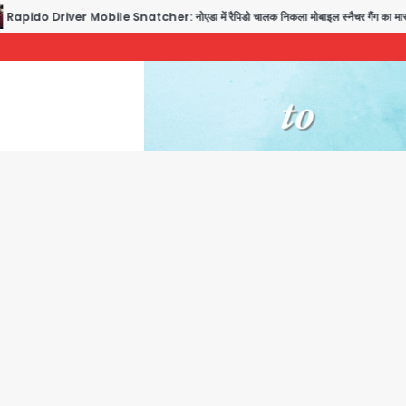
do Driver Mobile Snatcher: नोएडा में रैपिडो चालक निकला मोबाइल स्नैचर गैंग का मास्टरमाइंड, ज