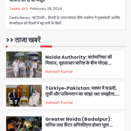
योजना को दी थी मंजूरी
एक्टिंग डेब्यू फिल्म विजुअली स्ट्राइकिंग लेकिन
स्क्रीनप्ले में कमजोर, लेकिन कहानी अधूरी रह
Team JHJ
February 28, 2024
Avinash Kumar
5
गई, 3 स्टार रेटिंग
Delhi News: नई दिल्ली। दिल्ली के उपराज्यपाल वीके सक्सेना ने मुख्यमंत्री अरविंद
केजरीवाल को दिल्ली में बढ़े पानी के बिलों…
Felix Hospital Noida: फेलिक्स
हॉस्पिटल और नोएडा लोक मंच की पहल, अब
सिर्फ 30 रुपये में मिलेगी 24 घंटे ऑनलाइन
>> ताजा खबरें
Avinash Kumar
1
डॉक्टर परामर्श सुविधा
Noida Authority: कर्तव्यनिष्ठा की
मिसाल, मूसलाधार बारिश के बीच नोएडा
प्राधिकरण ने संभाला मोर्चा, सेक्टर 105
Avinash Kumar
आरडब्ल्यूए ने जताया आभार
2
Türkiye-Pakistan: मक्का में सऊदी,
तुर्की और पाकिस्तान का साझा रक्षा समझौता,
जानें इसके मायने
Avinash Kumar
3
Greater Noida (Badalpur):
सरिया लदा कैंटर अनियंत्रित होकर घुसा
किराना दुकान में , ड्राइवर की मौत