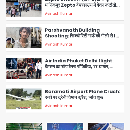
मानिकपुर Zepto वेयरहाउस में वेतन कटौती
को लेकर 100 से ज्यादा कर्मचारियों का विरोध
Avinash Kumar
प्रदर्शन
2
Parshvanath Building
Shooting: सिक्योरिटी गार्ड की गोली से 17
वर्षीय किशोर की मौत
Avinash Kumar
3
Air India Phuket Delhi flight:
कैप्टन का डोप टेस्ट पॉजिटिव, 17 घायल;
DGCA जांच जारी
Avinash Kumar
4
Baramati Airport Plane Crash:
रनवे पर ट्रेनी विमान क्रैश, जांच शुरू
Avinash Kumar
5
Shaheen Bagh News: बारिश के बाद
शाहीन बाग में जलभराव और गड्ढे, सीवर काम से