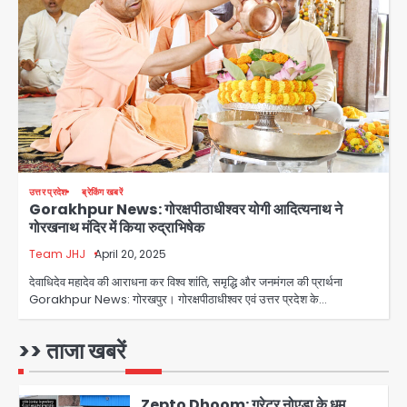
Parshvanath Building
Shooting: सिक्योरिटी गार्ड की गोली से 17
वर्षीय किशोर की मौत
Avinash Kumar
3
Air India Phuket Delhi flight:
कैप्टन का डोप टेस्ट पॉजिटिव, 17 घायल;
DGCA जांच जारी
Avinash Kumar
4
उत्तर प्रदेश
ब्रेकिंग खबरें
Gorakhpur News: गोरक्षपीठाधीश्वर योगी आदित्यनाथ ने
Baramati Airport Plane Crash:
गोरखनाथ मंदिर में किया रुद्राभिषेक
रनवे पर ट्रेनी विमान क्रैश, जांच शुरू
Team JHJ
April 20, 2025
Avinash Kumar
5
देवाधिदेव महादेव की आराधना कर विश्व शांति, समृद्धि और जनमंगल की प्रार्थना
Gorakhpur News: गोरखपुर। गोरक्षपीठाधीश्वर एवं उत्तर प्रदेश के…
Shaheen Bagh News: बारिश के बाद
शाहीन बाग में जलभराव और गड्ढे, सीवर काम से
लोग परेशान
>> ताजा खबरें
Avinash Kumar
1
Zepto Dhoom: ग्रेटर नोएडा के धूम