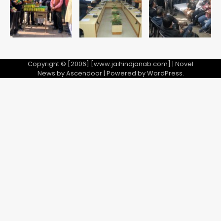
5
Copyright © [2006] [www.jaihindjanab.com] | Novel
News by
Ascendoor
| Powered by
WordPress
.