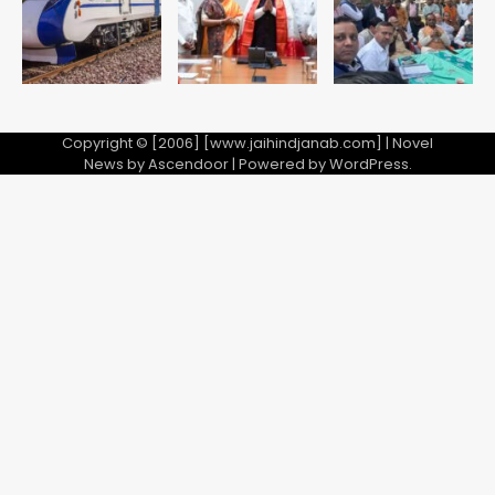
5
Copyright © [2006] [www.jaihindjanab.com] | Novel
News by
Ascendoor
| Powered by
WordPress
.