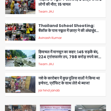
लोगों की मौत; 15 घायल
Team JHJ
2
Thailand School Shooting:
बैंकॉक के पास स्कूल में छात्र ने की अंधाधुंध
फायरिंग, हमलावर सहित सात की मौत, 15
Avinash Kumar
घायल
3
हिमाचल में मानसून का कहर: 145 सड़कें बंद,
224 ट्रांसफार्मर ठप, 798 करोड़ रुपये का
नुकसान
Team JHJ
4
नशे के कारोबार में कुछ पुलिस वालों ने किया था
इन्वेस्ट, प्रॉफिट के साथ लेते थे ब्याज!
jai hind janab
5
Green Arch Society: सेविअर ग्रीन
आर्च में दूषित पानी में मिला ई-कोलाई, अथॉरिटी