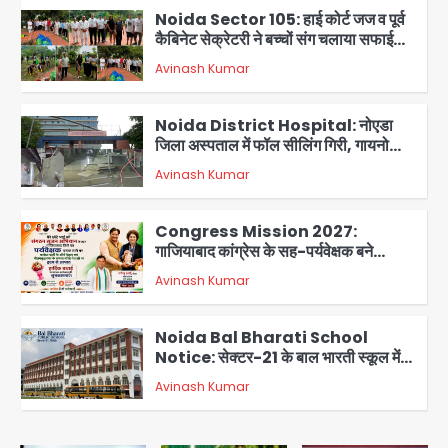
Noida Sector 105: हाई कोर्ट जज व पूर्व
कैबिनेट सेक्रेटरी ने बच्चों संग चलाया सफाई
अभियान, 160 किलो कूड़ा हटाया
Avinash Kumar
2
Noida District Hospital: नोएडा
जिला अस्पताल में फॉल सीलिंग गिरी, गायनो
OT गैलरी में बड़ा हादसा टला; मरीजों की सुरक्षा
Avinash Kumar
पर उठे सवाल
3
Congress Mission 2027:
गाजियाबाद कांग्रेस के सह-पर्यवेक्षक बने
सतेन्द्र शर्मा, गौतमबुद्धनगर नेताओं ने जताया
Avinash Kumar
आभार
4
Noida Bal Bharati School
Notice: सेक्टर-21 के बाल भारती स्कूल में
बिना खिड़की-वेंटिलेशन बेसमेंट में चल रही थी
Avinash Kumar
8वीं की क्लास, NCPCR की शिकायत पर
5
भेजा नोटिस
Assam Floods: सलमान खान का