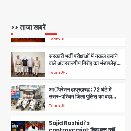
17 अगस्त तक चलेगा जन-जागरूकता
Avinash Kumar
महाअभियान, डीएम ने की समीक्षा बैठक
1
एंटी-बर्गलरी सेल की बड़ी कामयाबी,
>> ताजा खबरें
चोरी के माल की खरीद-फरोख्त करने
वाले गिरोह का भंडाफोड़
Team JHJ
2
सरकारी भर्ती परीक्षाओं में नकल कराने
वाले अंतरराज्यीय गिरोह का भंडाफोड़,
मास्टरमाइंड समेत 7 गिरफ्तार
Team JHJ
3
आॅपरेशन ह्यप्रहारह्ण : 72 घंटे में
उत्तर-पश्चिम जिला पुलिस का बड़ा
एक्शन
Team JHJ
4
Sajid Rashidi’s
controversial: शिवभक्त नहीं,