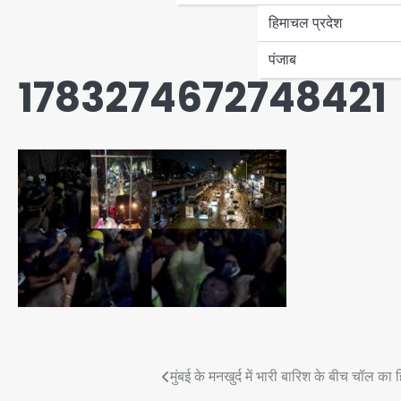
हिमाचल प्रदेश
पंजाब
1783274672748421
Post
मुंबई के मनखुर्द में भारी बारिश के बीच चॉल क