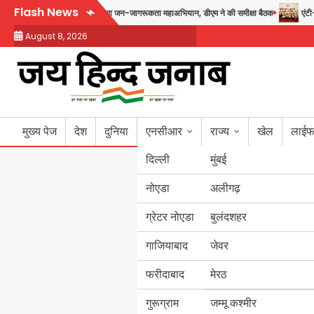
Skip
Flash News
9 से 17 अगस्त तक चलेगा जन-जागरूकता महाअभियान, डीएम ने की समीक्षा बैठक
एंटी-बर्
to
August 8, 2026
content
मुख्य पेज
देश
दुनिया
एनसीआर
राज्य
खेल
लाईफ
दिल्ली
मुंबई
नोएडा
उत्तर प्रदेश
अलीगढ़
ग्रेटर नोएडा
बुलंदशहर
बिहार
गाजियाबाद
जेवर
पंजाब
फरीदाबाद
मेरठ
हरियाणा
गुरूग्राम
जम्मू कश्मीर