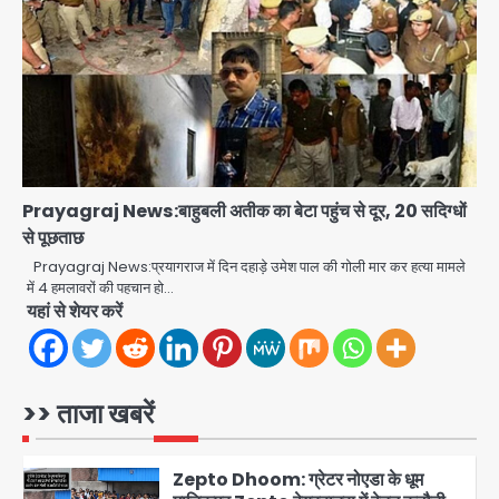
Parshvanath Building
Shooting: सिक्योरिटी गार्ड की गोली से 17
वर्षीय किशोर की मौत
Avinash Kumar
3
Air India Phuket Delhi flight:
कैप्टन का डोप टेस्ट पॉजिटिव, 17 घायल;
DGCA जांच जारी
Avinash Kumar
4
Prayagraj News:बाहुबली अतीक का बेटा पहुंच से दूर, 20 सदिग्धों
से पूछताछ
Baramati Airport Plane Crash:
रनवे पर ट्रेनी विमान क्रैश, जांच शुरू
Prayagraj News:प्रयागराज में दिन दहाड़े उमेश पाल की गोली मार कर हत्या मामले
में 4 हमलावरों की पहचान हो…
Avinash Kumar
5
यहां से शेयर करें
Shaheen Bagh News: बारिश के बाद
शाहीन बाग में जलभराव और गड्ढे, सीवर काम से
लोग परेशान
>> ताजा खबरें
Avinash Kumar
1
Zepto Dhoom: ग्रेटर नोएडा के धूम