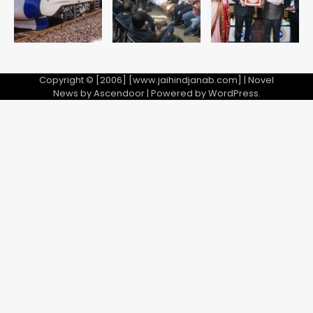
Copyright © [2006] [www.jaihindjanab.com] | Novel
News by
Ascendoor
| Powered by
WordPress
.