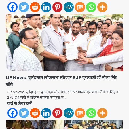
UP News: बुलंदशहर लोकसभा सीट पर BJP प्रत्याशी डॉ भोला सिंह
जीते
UP News: बुलंदशहर। बुलंदशहर लोकसभा सीट पर भाजपा प्रत्याशी डॉ भोला सिंह ने
275134 वोटों से इंडियन नेशनल कांग्रेस के…
Zepto Dhoom: ग्रेटर नोएडा के धूम
यहां से शेयर करें
मानिकपुर Zepto वेयरहाउस में वेतन कटौती
को लेकर 100 से ज्यादा कर्मचारियों का विरोध
Avinash Kumar
प्रदर्शन
2