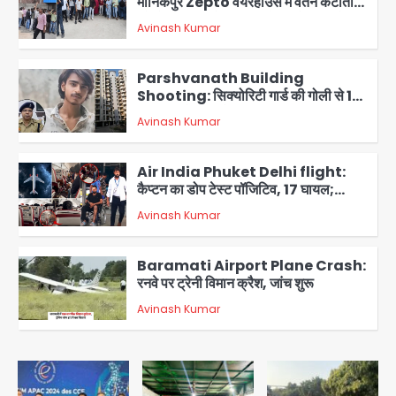
मानिकपुर Zepto वेयरहाउस में वेतन कटौती
को लेकर 100 से ज्यादा कर्मचारियों का विरोध
Avinash Kumar
प्रदर्शन
2
Parshvanath Building
Shooting: सिक्योरिटी गार्ड की गोली से 17
वर्षीय किशोर की मौत
Avinash Kumar
3
Air India Phuket Delhi flight:
कैप्टन का डोप टेस्ट पॉजिटिव, 17 घायल;
DGCA जांच जारी
Avinash Kumar
4
Baramati Airport Plane Crash:
रनवे पर ट्रेनी विमान क्रैश, जांच शुरू
Avinash Kumar
5
Shaheen Bagh News: बारिश के बाद
शाहीन बाग में जलभराव और गड्ढे, सीवर काम से
लोग परेशान