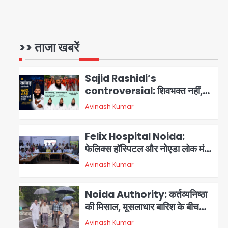
आॅपरेशन ह्यप्रहारह्ण : 72 घंटे में
उत्तर-पश्चिम जिला पुलिस का बड़ा
एक्शन
>> ताजा खबरें
Team JHJ
1
Sajid Rashidi’s
controversial: शिवभक्त नहीं,
आतंकवादी हैं’, मौलाना का कांवड़ियों पर
Avinash Kumar
2
विवादित बयान, BJP विधायक ने कराई
FIR, NSA की मांग
Felix Hospital Noida:
फेलिक्स हॉस्पिटल और नोएडा लोक मंच
की पहल, अब सिर्फ 30 रुपये में मिलेगी
3
Avinash Kumar
24 घंटे ऑनलाइन डॉक्टर परामर्श
सुविधा
Noida Authority: कर्तव्यनिष्ठा
की मिसाल, मूसलाधार बारिश के बीच
नोएडा प्राधिकरण ने संभाला मोर्चा,
Avinash Kumar