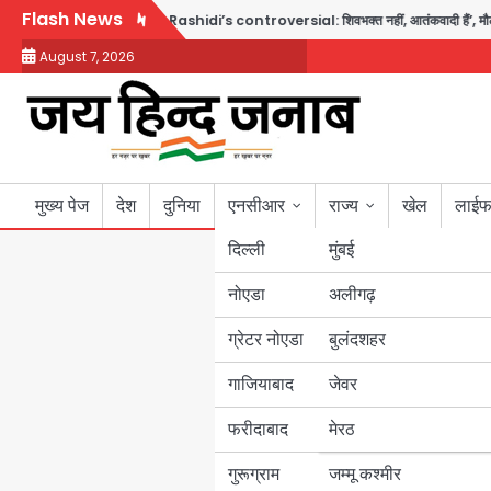
Skip
Flash News
 का बड़ा एक्शन
Sajid Rashidi’s controversial: शिवभक्त नहीं, आतंकवादी हैं’, मौलाना का
to
August 7, 2026
content
मुख्य पेज
देश
दुनिया
एनसीआर
राज्य
खेल
लाईफ
दिल्ली
मुंबई
नोएडा
उत्तर प्रदेश
अलीगढ़
ग्रेटर नोएडा
बुलंदशहर
बिहार
गाजियाबाद
जेवर
पंजाब
फरीदाबाद
मेरठ
हरियाणा
गुरूग्राम
जम्मू कश्मीर