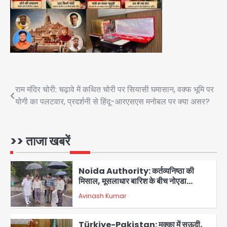
Greater Noida (Badalpur):
सरिया लदा कैंटर अनियंत्रित होकर घुसा
किराना दुकान में , ड्राइवर की मौत
Avinash Kumar
4
DC Movie Review: लोकेश कनगराज की
एक्टिंग डेब्यू फिल्म विजुअली स्ट्राइकिंग लेकिन
स्क्रीनप्ले में कमजोर, लेकिन कहानी अधूरी रह
Post
राम मंदिर चोरी: चढ़ावे में कथित चोरी पर सियासी घमासान, वक्फ भूमि पर
Avinash Kumar
5
गई, 3 स्टार रेटिंग
योगी का पलटवार, प्रदर्शनी से हिंदू-आरएसएस मनोबल पर क्या असर?
navigation
Felix Hospital Noida: फेलिक्स
हॉस्पिटल और नोएडा लोक मंच की पहल, अब
सिर्फ 30 रुपये में मिलेगी 24 घंटे ऑनलाइन
>> ताजा खबरें
Avinash Kumar
1
डॉक्टर परामर्श सुविधा
Noida Authority: कर्तव्यनिष्ठा की
मिसाल, मूसलाधार बारिश के बीच नोएडा
प्राधिकरण ने संभाला मोर्चा, सेक्टर 105
Avinash Kumar
आरडब्ल्यूए ने जताया आभार
2
Türkiye-Pakistan: मक्का में सऊदी,