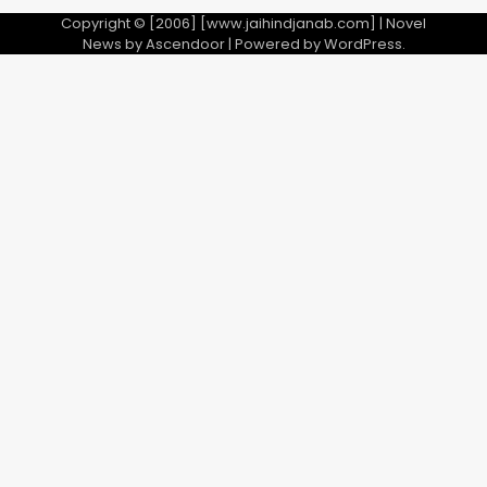
Copyright © [2006] [www.jaihindjanab.com] | Novel
News by
Ascendoor
| Powered by
WordPress
.