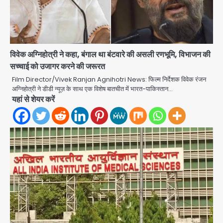
विवेक अग्निहोत्री ने कहा, बंगाल था बंटवारे की असली रणभूमि, विभाजन की
सच्चाई को उजागर करने की जरूरत
Film Director/Vivek Ranjan Agnihotri News: फिल्म निर्देशक विवेक रंजन
Road accidents wreak havoc
अग्निहोत्री ने डीडी न्यूज़ के साथ एक विशेष बातचीत में भारत-पाकिस्तान…
in Uttar Pradesh: अतीक अहमद के बेटे
यहां से शेयर करें
अबान की मौत, हमीरपुर में बस-टैंकर भिड़ंत में
Avinash Kumar
तीन की जान गई
2
GBU Noida AI Centre: जीबीयू में बनेगा
एआई और ग्रीन स्किल्स सेंटर, यूपी के 15 हजार
युवाओं को मिलेगा फ्री ट्रेनिंग
Avinash Kumar
3
Noida Airport Elevated
Expressway: 50 किमी लंबे एलिवेटेड
एक्सप्रेसवे से दिल्ली-हरियाणा से सीधे जुड़ेगा
मोहम्मद इमरान
4
नोएडा एयरपोर्ट, 4000 करोड़ रुपये की लागत