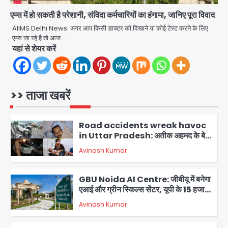
से बनेगा 6-लेन एक्सप्रेसवे
एम्स में हो सकती है परेशानी, संविदा कर्मचारियों का हंगामा, जानिए पूरा विवाद
Heavy rains wreak havoc in
Uttarakhand: भूस्खलन से यमुनोत्री,
AIIMS Delhi News: अगर आप किसी डाक्टर को दिखाने या कोई टेस्ट करने के लिए
केदारनाथ और सिमली-ग्वालदम हाईवे बंद,
एम्स जा रहे है तो आज…
jai hind janab
चमोली-उत्तरकाशी में श्रद्धालु फंसे, नदियां खतरे
यहां से शेयर करें
5
के निशान के पार
Air India Flight Turbulence: हवा
में 5 मिनट तक कांपी फ्लाइट, क्रू मेंबर्स को रीढ़
की हड्डी में गंभीर चोट; नागरिक उड्डयन मंत्री
>> ताजा खबरें
Avinash Kumar
पहुंचे अस्पताल
1
Road accidents wreak havoc
in Uttar Pradesh: अतीक अहमद के बेटे
अबान की मौत, हमीरपुर में बस-टैंकर भिड़ंत में
Avinash Kumar
तीन की जान गई
2
GBU Noida AI Centre: जीबीयू में बनेगा
एआई और ग्रीन स्किल्स सेंटर, यूपी के 15 हजार
युवाओं को मिलेगा फ्री ट्रेनिंग
Avinash Kumar
3