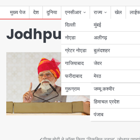
मुख्य पेज
देश
दुनिया
एनसीआर
राज्य
खेल
लाईफ
दिल्ली
मुंबई
Jodhpur Airport:
नोएडा
उत्तर प्रदेश
अलीगढ़
ग्रेटर नोएडा
बुलंदशहर
बिहार
गाजियाबाद
जेवर
पंजाब
फरीदाबाद
मेरठ
हरियाणा
गुरूग्राम
जम्मू कश्मीर
हिमाचल प्रदेश
पंजाब
पीएम मोदी ने लॉन्च किया ‘विकसित उड़ान’, जोधपुर एयरपोर्