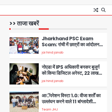
Noida Child PGI Park:
चाइल्ड पीजीआई पार्क में झूले के पास
लोहे की ग्रिल में उतरा करंट, 7 साल के
>> ताजा खबरें
Avinash Kumar
1
बच्चे की हालत गंभीर, बिजली विभाग पर
लापरवाही का आरोप
Jharkhand PSC Exam
Scam: रांची में छात्रों का आंदोलन
तेज, सरकार से बातचीत को तैयार, रखीं
jai hind janab
2
दो बड़ी शर्तें
नोएडा में IPS अधिकारी बनकर बुजुर्ग
को किया डिजिटल अरेस्ट, 22 लाख
रुपये की ठगी
jai hind janab
3
आॅपरेशन विस्टा 1.0: वीजा शर्तों का
उल्लंघन करने वाले 11 बांग्लादेशी
नागरिक सेंट्रल जिला पुलिस के हत्थे
Team JHJ