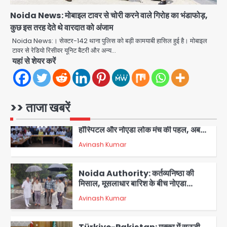
Avinash Kumar
5
Noida News: मोबाइल टावर से चोरी करने वाले गिरोह का भंडाफोड़,
कुछ इस तरह देते थे वारदात को अंजाम
Sajid Rashidi’s controversial:
शिवभक्त नहीं, आतंकवादी हैं’, मौलाना का
Noida News:। सेक्टर-142 थाना पुलिस को बड़ी कामयाबी हासिल हुई है। मोबाइल
कांवड़ियों पर विवादित बयान, BJP विधायक ने
टावर से रेडियो रिसीवर यूनिट बैटरी और अन्य…
Avinash Kumar
कराई FIR, NSA की मांग
1
यहां से शेयर करें
Felix Hospital Noida: फेलिक्स
हॉस्पिटल और नोएडा लोक मंच की पहल, अब
सिर्फ 30 रुपये में मिलेगी 24 घंटे ऑनलाइन
>> ताजा खबरें
Avinash Kumar
2
डॉक्टर परामर्श सुविधा
Noida Authority: कर्तव्यनिष्ठा की
मिसाल, मूसलाधार बारिश के बीच नोएडा
प्राधिकरण ने संभाला मोर्चा, सेक्टर 105
Avinash Kumar
आरडब्ल्यूए ने जताया आभार
3
Türkiye-Pakistan: मक्का में सऊदी,
तुर्की और पाकिस्तान का साझा रक्षा समझौता,
जानें इसके मायने
Avinash Kumar
4