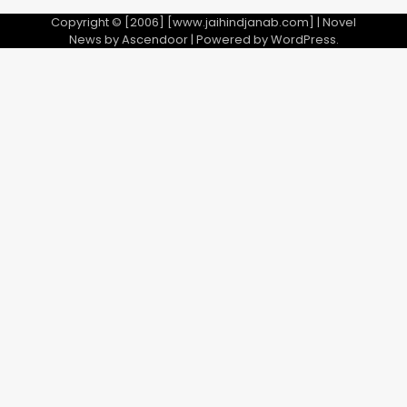
Copyright © [2006] [www.jaihindjanab.com] | Novel
News by
Ascendoor
| Powered by
WordPress
.