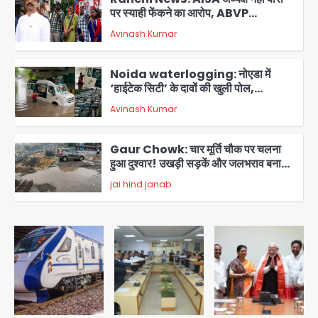
पर स्याही फेंकने का आरोप, ABVP
कार्यकर्ताओं पर एक्शन; हेमंत सोरेन ने दी
Avinash Kumar
प्रतिक्रिया
3
Noida waterlogging: नोएडा में
‘हाईटेक सिटी’ के दावों की खुली पोल,
सेक्टर-95 अंडरपास में 3-4 फीट भरा पानी,
Avinash Kumar
आधे घंटे तक फंसी रही एम्बुलेंस
4
Gaur Chowk: चार मूर्ति चौक पर चलना
हुआ दुश्वार! उखड़ी सड़कें और जलभराव बना
आफत, अंडरपास पर भी खतरा
jai hind janab
5
Greater Noida (Badalpur):
सरिया लदा कैंटर अनियंत्रित होकर घुसा
किराना दुकान में , ड्राइवर की मौत
Avinash Kumar
1
DC Movie Review: लोकेश कनगराज की
एक्टिंग डेब्यू फिल्म विजुअली स्ट्राइकिंग लेकिन