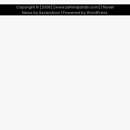
28 साल बाद कानून के शिकंजे में आया हत्या का
फरार आरोपी
Copyright © [2006] [www.jaihindjanab.com] | Novel
News by
Ascendoor
| Powered by
WordPress
.
Team JHJ
3
डबल मर्डर का मुख्य साजिशकर्ता क्राइम ब्रांच
के हत्थे
Team JHJ
4
रोहित चौधरी गैंग का कुख्यात बदमाश राजस्थान
से गिरफ्तार
Team JHJ