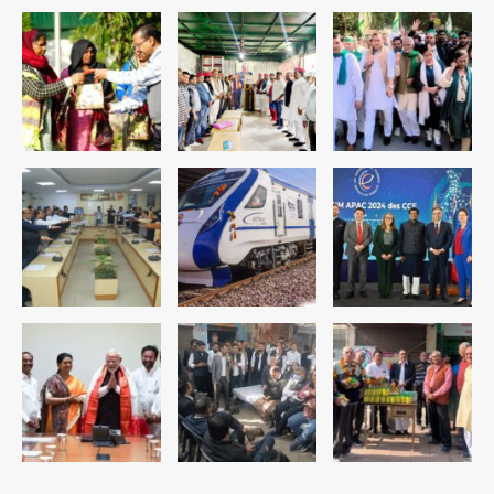
4
रोहित चौधरी गैंग का कुख्यात बदमाश राजस्थान
से गिरफ्तार
Team JHJ
5
पुरा महादेव से बेटियों के स्वास्थ्य और सुरक्षा का
संदेश
Team JHJ
1
अब पहला स्थान हासिल करना लक्ष्य: डीएम
Team JHJ
2