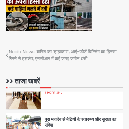
3
डबल मर्डर का मुख्य साजिशकर्ता क्राइम ब्रांच
के हत्थे
Team JHJ
Post
Noida News: बारिश का ‘हाहाकार’, आई-फोर्टे बिल्डिंग का हिस्सा
4
गिरने से हड़कंप; एनसीआर में कई जगह जमीन धंसी
navigation
रोहित चौधरी गैंग का कुख्यात बदमाश राजस्थान
>> ताजा खबरें
से गिरफ्तार
Team JHJ
5
पुरा महादेव से बेटियों के स्वास्थ्य और सुरक्षा का
संदेश