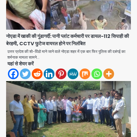
नोएडा में खाकी की गुंडागर्दी: पानी प्लांट कर्मचारी पर डायल-112 सिपाही की
एंटी-बर्गलरी सेल की बड़ी कामयाबी, चोरी के
माल की खरीद-फरोख्त करने वाले गिरोह का
बेरहमी, CCTV फुटेज वायरल होने पर निलंबित
भंडाफोड़
उत्तर प्रदेश की शो-विंडो माने जाने वाले नोएडा शहर में एक बार फिर पुलिस की दबंगई का
Team JHJ
2
शर्मनाक मामला सामने…
यहां से शेयर करें
सरकारी भर्ती परीक्षाओं में नकल कराने वाले
अंतरराज्यीय गिरोह का भंडाफोड़, मास्टरमाइंड
समेत 7 गिरफ्तार
Team JHJ
3
आॅपरेशन ह्यप्रहारह्ण : 72 घंटे में उत्तर-पश्चिम
जिला पुलिस का बड़ा एक्शन
Team JHJ
4
Sajid Rashidi’s controversial: