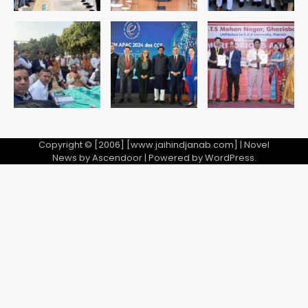
Copyright © [2006] [www.jaihindjanab.com] | Novel
News by
Ascendoor
| Powered by
WordPress
.