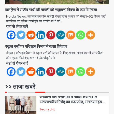
शिवभक्त नहीं, आतंकवादी हैं’, मौलाना का
कांवड़ियों पर विवादित बयान, BJP विधायक ने
कांग्रेस ने राजीव गांधी की जयंती को सद्भावना दिवस के रूप में मनाया
Avinash Kumar
कराई FIR, NSA की मांग
5
Noida News: महानगर कांग्रेस कमेटी नोएडा द्वारा बुधवार को सेक्टर-52 स्थित पार्टी
कार्यालय पर पूर्व प्रधानमंत्री स्व. राजीव गांधी की…
यहां से शेयर करें
Har Ghar Tiranga Campaign:
गौतमबुद्धनगर में 9 से 17 अगस्त तक चलेगा जन-
जागरूकता महाअभियान, डीएम ने की समीक्षा
Avinash Kumar
बैठक
स्कूल बसों पर परिवहन विभाग ने कसा शिंकजा
1
नोएडा। परिवहन विभाग ने स्कूल बसों को जांचने के लिए अलग-अलग स्थानों पर चैकिंग
की। एआरटीओ (प्रशासन) एके पांड्ेय ने…
एंटी-बर्गलरी सेल की बड़ी कामयाबी, चोरी के
यहां से शेयर करें
माल की खरीद-फरोख्त करने वाले गिरोह का
भंडाफोड़
Team JHJ
2
>> ताजा खबरें
सरकारी भर्ती परीक्षाओं में नकल कराने वाले
अंतरराज्यीय गिरोह का भंडाफोड़, मास्टरमाइंड
समेत 7 गिरफ्तार
Team JHJ
3
आॅपरेशन ह्यप्रहारह्ण : 72 घंटे में उत्तर-पश्चिम