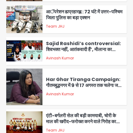
जिला पुलिस का बड़ा एक्शन
Team JHJ
4
Sajid Rashidi’s controversial:
शिवभक्त नहीं, आतंकवादी हैं’, मौलाना का
कांवड़ियों पर विवादित बयान, BJP विधायक ने
Avinash Kumar
कराई FIR, NSA की मांग
5
Har Ghar Tiranga Campaign:
गौतमबुद्धनगर में 9 से 17 अगस्त तक चलेगा जन-
जागरूकता महाअभियान, डीएम ने की समीक्षा
Avinash Kumar
बैठक
1
एंटी-बर्गलरी सेल की बड़ी कामयाबी, चोरी के
माल की खरीद-फरोख्त करने वाले गिरोह का
भंडाफोड़
Team JHJ
2