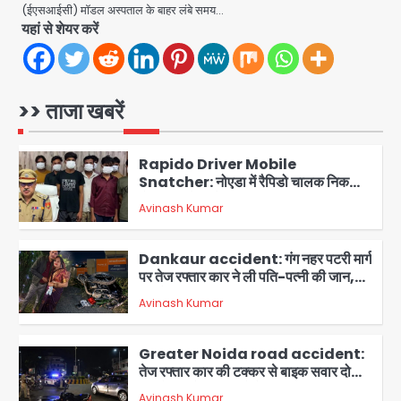
कंक्रीट बीम तिरछा; पीडब्ल्यूडी ऑडिट में
(ईएसआईसी) मॉडल अस्पताल के बाहर लंबे समय…
Avinash Kumar
चौंकाने वाला खुलासा
5
यहां से शेयर करें
Minor daughter abuse case in
Noida: 7 साल की मासूम बेटी के साथ
अश्लील हरकत करने वाले पिता को मां ने रंगेहाथ
>> ताजा खबरें
Avinash Kumar
पकड़ा, पुलिस ने किया गिरफ्तार
1
Rapido Driver Mobile
Snatcher: नोएडा में रैपिडो चालक निकला
मोबाइल स्नैचर गैंग का मास्टरमाइंड, जीरा-बॉल
Avinash Kumar
बेचने वालों को बेचता था चोरी के फोन; 8
2
गिरफ्तार, 98 मोबाइल और 450 पार्ट्स बरामद
Dankaur accident: गंग नहर पटरी मार्ग
पर तेज रफ्तार कार ने ली पति-पत्नी की जान,
गांव में मातम
Avinash Kumar
3
Greater Noida road accident:
तेज रफ्तार कार की टक्कर से बाइक सवार दो
युवकों की मौत, परिवारों में मातम
Avinash Kumar