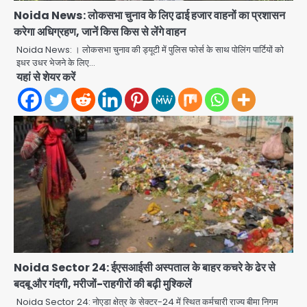
Noida News: लोकसभा चुनाव के लिए ढाई हजार वाहनों का प्रशासन
करेगा अधिग्रहण, जानें किस किस से लेंगे वाहन
Noida News: । लोकसभा चुनाव की ड्यूटी में पुलिस फोर्स के साथ पोलिंग पार्टियों को
इधर उधर भेजने के लिए…
Rapido Driver Mobile
यहां से शेयर करें
Snatcher: नोएडा में रैपिडो चालक निकला
मोबाइल स्नैचर गैंग का मास्टरमाइंड, जीरा-बॉल
Avinash Kumar
बेचने वालों को बेचता था चोरी के फोन; 8
2
गिरफ्तार, 98 मोबाइल और 450 पार्ट्स बरामद
Dankaur accident: गंग नहर पटरी मार्ग
पर तेज रफ्तार कार ने ली पति-पत्नी की जान,
गांव में मातम
Avinash Kumar
3
Greater Noida road accident:
तेज रफ्तार कार की टक्कर से बाइक सवार दो
युवकों की मौत, परिवारों में मातम
Avinash Kumar
4
Noida Sector 24: ईएसआईसी अस्पताल के बाहर कचरे के ढेर से
बदबू और गंदगी, मरीजों-राहगीरों की बढ़ी मुश्किलें
Iljin fire accident: इलजिन
इलेक्ट्रॉनिक्स की बिल्डिंग में बड़े निर्माण दोष,
Noida Sector 24: नोएडा क्षेत्र के सेक्टर-24 में स्थित कर्मचारी राज्य बीमा निगम