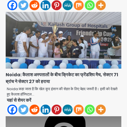
Minor daughter abuse case in
Noida: 7 साल की मासूम बेटी के साथ
Noida: कैलाश अस्पतालों के बीच क्रिकेट का फ्रेंडशिप मैच, सेक्टर 71
अश्लील हरकत करने वाले पिता को मां ने रंगेहाथ
ब्रांच ने सेक्टर 27 को हराया
Avinash Kumar
पकड़ा, पुलिस ने किया गिरफ्तार
2
Noida:कहा जाता है कि खेल कूद इंसान की सेहत के लिए बेहद जरूरी है। इसी को देखते
हुए कैलाश हॉस्पिटल…
Rapido Driver Mobile
यहां से शेयर करें
Snatcher: नोएडा में रैपिडो चालक निकला
मोबाइल स्नैचर गैंग का मास्टरमाइंड, जीरा-बॉल
Avinash Kumar
बेचने वालों को बेचता था चोरी के फोन; 8
3
गिरफ्तार, 98 मोबाइल और 450 पार्ट्स बरामद