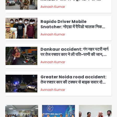
मोबाइल स्नैचर गैंग का मास्टरमाइंड, जीरा-बॉल
Avinash Kumar
बेचने वालों को बेचता था चोरी के फोन; 8
3
गिरफ्तार, 98 मोबाइल और 450 पार्ट्स बरामद
Dankaur accident: गंग नहर पटरी मार्ग
पर तेज रफ्तार कार ने ली पति-पत्नी की जान,
गांव में मातम
Avinash Kumar
4
Greater Noida road accident:
तेज रफ्तार कार की टक्कर से बाइक सवार दो
युवकों की मौत, परिवारों में मातम
Avinash Kumar
5
Video call funeral: सोनीपत वृद्धाश्रम
में कपड़ा व्यापारी शिवचरण रामरत्न गुप्ता की मौत:
तीनों बेटियों ने वीडियो कॉल पर देखा अंतिम
Avinash Kumar
संस्कार, भेजे ₹5100; अस्थियां लेने भी नहीं
1
पहुंचीं
Minor daughter abuse case in
Noida: 7 साल की मासूम बेटी के साथ
अश्लील हरकत करने वाले पिता को मां ने रंगेहाथ