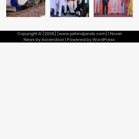
Copyright © [2006] [www.jaihindjanab.com] | Novel
News by
Ascendoor
| Powered by
WordPress
.