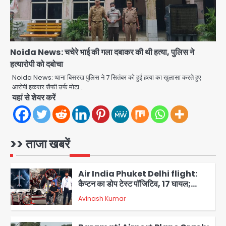
हताहत नहीं
Team JHJ
4
Greater Noida Gas
Noida News: चचेरे भाई की गला दबाकर की थी हत्या, पुलिस ने
Connection Fraud: बुजुर्ग से वीडियो
हत्यारोपी को दबोचा
कॉल पर 9.77 लाख की साइबर फ्रॉड
Avinash Kumar
Noida News: थाना बिसरख पुलिस ने 7 सितंबर को हुई हत्या का खुलासा करते हुए
5
आरोपी इकरार सैफी उर्फ मोटा…
यहां से शेयर करें
Parshvanath Building
Shooting: सिक्योरिटी गार्ड की गोली से 17
वर्षीय किशोर की मौत
Avinash Kumar
1
>> ताजा खबरें
Air India Phuket Delhi flight:
कैप्टन का डोप टेस्ट पॉजिटिव, 17 घायल;
DGCA जांच जारी
Avinash Kumar
2
Baramati Airport Plane Crash:
रनवे पर ट्रेनी विमान क्रैश, जांच शुरू