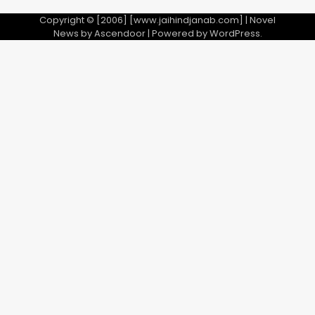
Copyright © [2006] [www.jaihindjanab.com] | Novel
News by
Ascendoor
| Powered by
WordPress
.