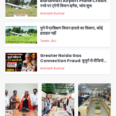
Avinash Kumar
3
पुणे में प्रशिक्षण विमान हादसे का शिकार, कोई
हताहत नहीं
Team JHJ
4
Greater Noida Gas
Connection Fraud: बुजुर्ग से वीडियो
कॉल पर 9.77 लाख की साइबर फ्रॉड
Avinash Kumar
5
Parshvanath Building
Shooting: सिक्योरिटी गार्ड की गोली से 17
वर्षीय किशोर की मौत
Avinash Kumar
1
Air India Phuket Delhi flight:
कैप्टन का डोप टेस्ट पॉजिटिव, 17 घायल;
DGCA जांच जारी
Avinash Kumar