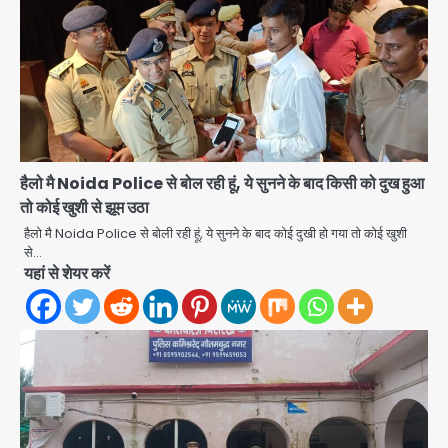
हैलो मै Noida Police से बोल रही हूं, ये सुनने के बाद किसी को दुख हुआ
तो कोई खुशी से झूम उठा
Air India Phuket Delhi flight:
हैलो मै Noida Police से बोली रही हूं, ये सुनने के बाद कोई दुखी हो गया तो कोई खुशी
कैप्टन का डोप टेस्ट पॉजिटिव, 17 घायल;
से…
DGCA जांच जारी
यहां से शेयर करें
Avinash Kumar
2
Baramati Airport Plane Crash:
रनवे पर ट्रेनी विमान क्रैश, जांच शुरू
Avinash Kumar
3
पुणे में प्रशिक्षण विमान हादसे का शिकार, कोई