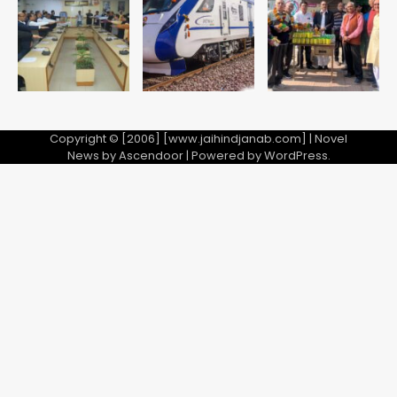
Copyright © [2006] [www.jaihindjanab.com] | Novel
News by
Ascendoor
| Powered by
WordPress
.