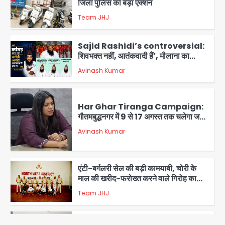
जिला पुलिस का बड़ा एक्शन
Team JHJ
4
Sajid Rashidi’s controversial:
शिवभक्त नहीं, आतंकवादी हैं’, मौलाना का
कांवड़ियों पर विवादित बयान, BJP विधायक ने
Avinash Kumar
कराई FIR, NSA की मांग
5
Har Ghar Tiranga Campaign:
गौतमबुद्धनगर में 9 से 17 अगस्त तक चलेगा जन-
जागरूकता महाअभियान, डीएम ने की समीक्षा
Avinash Kumar
बैठक
1
एंटी-बर्गलरी सेल की बड़ी कामयाबी, चोरी के
माल की खरीद-फरोख्त करने वाले गिरोह का
भंडाफोड़
Team JHJ
2
सरकारी भर्ती परीक्षाओं में नकल कराने वाले