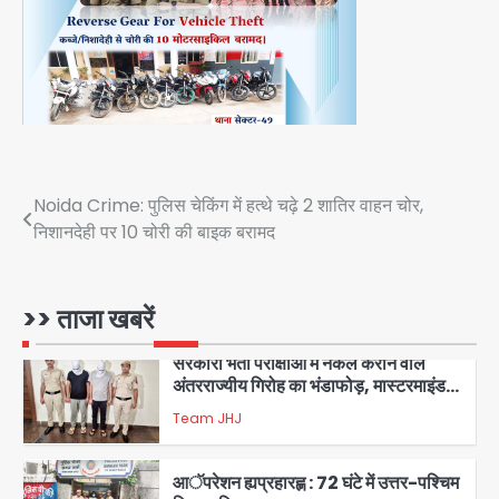
कांवड़ियों पर विवादित बयान, BJP विधायक ने
Avinash Kumar
कराई FIR, NSA की मांग
5
Har Ghar Tiranga Campaign:
गौतमबुद्धनगर में 9 से 17 अगस्त तक चलेगा जन-
जागरूकता महाअभियान, डीएम ने की समीक्षा
Avinash Kumar
बैठक
Post
Noida Crime: पुलिस चेकिंग में हत्थे चढ़े 2 शातिर वाहन चोर,
1
निशानदेही पर 10 चोरी की बाइक बरामद
navigation
एंटी-बर्गलरी सेल की बड़ी कामयाबी, चोरी के
माल की खरीद-फरोख्त करने वाले गिरोह का
भंडाफोड़
Team JHJ
>> ताजा खबरें
2
सरकारी भर्ती परीक्षाओं में नकल कराने वाले
अंतरराज्यीय गिरोह का भंडाफोड़, मास्टरमाइंड
समेत 7 गिरफ्तार
Team JHJ
3
आॅपरेशन ह्यप्रहारह्ण : 72 घंटे में उत्तर-पश्चिम