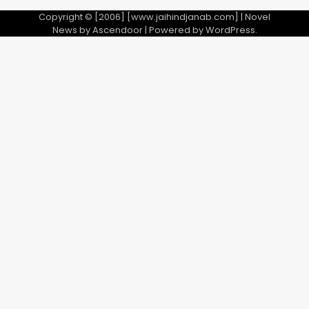
Copyright © [2006] [www.jaihindjanab.com] | Novel
News by
Ascendoor
| Powered by
WordPress
.