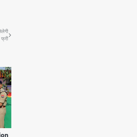
िलेगी
फ्री
ion