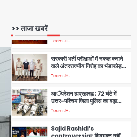
Avinash Kumar
महाअभियान, डीएम ने की समीक्षा बैठक
1
एंटी-बर्गलरी सेल की बड़ी कामयाबी,
>> ताजा खबरें
चोरी के माल की खरीद-फरोख्त करने
वाले गिरोह का भंडाफोड़
Team JHJ
2
सरकारी भर्ती परीक्षाओं में नकल कराने
वाले अंतरराज्यीय गिरोह का भंडाफोड़,
मास्टरमाइंड समेत 7 गिरफ्तार
Team JHJ
3
आॅपरेशन ह्यप्रहारह्ण : 72 घंटे में
उत्तर-पश्चिम जिला पुलिस का बड़ा
एक्शन
Team JHJ
4
Sajid Rashidi’s
controversial: शिवभक्त नहीं,