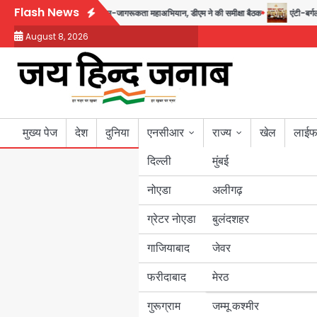
Skip
Flash News
गस्त तक चलेगा जन-जागरूकता महाअभियान, डीएम ने की समीक्षा बैठक
एंटी-बर्गलरी सेल क
to
August 8, 2026
content
मुख्य पेज
देश
दुनिया
एनसीआर
राज्य
खेल
लाईफ
दिल्ली
मुंबई
नोएडा
उत्तर प्रदेश
अलीगढ़
ग्रेटर नोएडा
बुलंदशहर
बिहार
गाजियाबाद
जेवर
पंजाब
फरीदाबाद
मेरठ
हरियाणा
गुरूग्राम
जम्मू कश्मीर